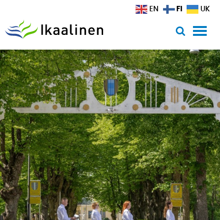
Siirry sisältöön
FI
EN
UK