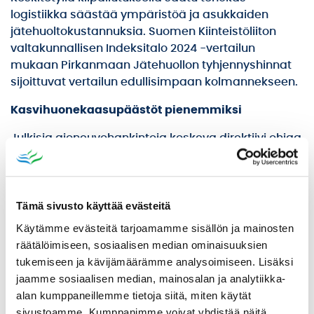
logistiikka säästää ympäristöä ja asukkaiden
jätehuoltokustannuksia. Suomen Kiinteistöliiton
valtakunnallisen Indeksitalo 2024 -vertailun
mukaan Pirkanmaan Jätehuollon tyhjennyshinnat
sijoittuvat vertailun edullisimpaan kolmannekseen.
Kasvihuonekaasupäästöt pienemmiksi
Julkisia ajoneuvohankintoja koskeva direktiivi ohjaa
myös Pirkanmaan Jätehuoltoa lisäämään nolla- ja
vähäpäästöisten ajoneuvojen osuutta.
– Kilpailutusten kautta saamme jälleen lisää
Tämä sivusto käyttää evästeitä
kaasukäyttöisiä jäteautoja ja tietyillä alueilla
Käytämme evästeitä tarjoamamme sisällön ja mainosten
dieselkäyttöisissä autoissa tulee käyttää
räätälöimiseen, sosiaalisen median ominaisuuksien
polttoaineena uusiutuvaa dieseliä. Näin olemme
tukemiseen ja kävijämäärämme analysoimiseen. Lisäksi
mukana vähäpäästöisen liikenteen kehittämisessä.
jaamme sosiaalisen median, mainosalan ja analytiikka-
Kuljetuslogistiikan päästöjen minimointi on yksi
alan kumppaneillemme tietoja siitä, miten käytät
toimintaamme ohjaavista tekijöistä, Varsala sanoo.
sivustoamme. Kumppanimme voivat yhdistää näitä