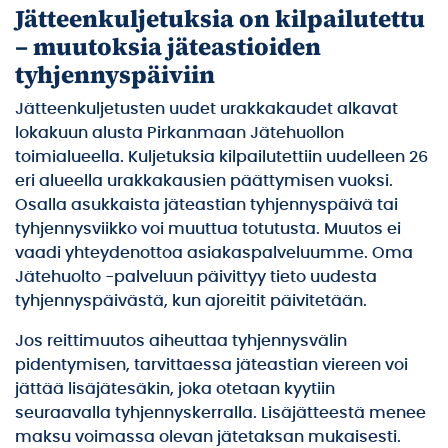
Jätteenkuljetuksia on kilpailutettu
– muutoksia jäteastioiden
tyhjennyspäiviin
Jätteenkuljetusten uudet urakkakaudet alkavat
lokakuun alusta Pirkanmaan Jätehuollon
toimialueella. Kuljetuksia kilpailutettiin uudelleen 26
eri alueella urakkakausien päättymisen vuoksi.
Osalla asukkaista jäteastian tyhjennyspäivä tai
tyhjennysviikko voi muuttua totutusta. Muutos ei
vaadi yhteydenottoa asiakaspalveluumme. Oma
Jätehuolto -palveluun päivittyy tieto uudesta
tyhjennyspäivästä, kun ajoreitit päivitetään.
Jos reittimuutos aiheuttaa tyhjennysvälin
pidentymisen, tarvittaessa jäteastian viereen voi
jättää lisäjätesäkin, joka otetaan kyytiin
seuraavalla tyhjennyskerralla. Lisäjätteestä menee
maksu voimassa olevan jätetaksan mukaisesti.