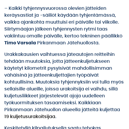
– Kaikki tyhjennysvuorossa olevien jätteiden
keräysastiat ja -säiliöt käydään tyhjentämässä,
vaikka ajankohta muuttuisi eri päivälle tai viikolle.
Siirtymäajan jälkeen tyhjennysten rytmi taas
vakiintuu omalle päivälle, kertoo tekninen päällikkö
Timo Varsala
Pirkanmaan Jätehuollosta.
Urakkakausien vaihtuessa jäteautojen reitteihin
tehdään muutoksia, jotta jätteenkuljetukseen
käytetyt kilometrit pysyisivät mahdollisimman
vähäisinä ja jätteenkuljettajien työpäivät
kohtuullisina. Muutoksia tyhjennyksiin voi tulla myös
sellaisille alueille, joissa urakoitsija ei vaihdu, sillä
kuljetusliikkeet järjestelevät ajoja uudelleen
työkuormituksen tasaamiseksi. Kaikkiaan
Pirkanmaan Jätehuollon alueella jätteitä kuljettaa
19 kuljetusurakoitsijaa
.
Keskitetyllä kilpailutuksella saatu tehokas