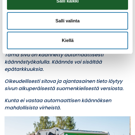
Salli kaikki
Lasi-, metalli-, kartonki- ja muovipakkausten
syväsäiliöiden tyhjennykset: Koko toimialue
Vaihtolavojen tyhjennykset: Virrat, Ikaalinen,
Salli valinta
Ylöjärvi, Tampereen Vuores
Kiellä
Tämä sivu on käännetty automaattisesti
käännöstyökalulla. Käännös voi sisältää
epätarkkuuksia.
Oikeudellisesti sitova ja ajantasainen tieto löytyy
sivun alkuperäisestä suomenkielisestä versiosta.
Kunta ei vastaa automaattisen käännöksen
mahdollisista virheistä.