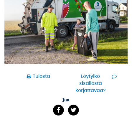
Tulosta
Löytyikö
sisällöstä
korjattavaa?
Jaa