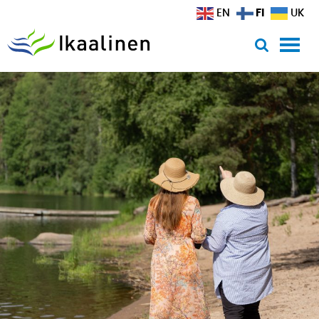
Siirry sisältöön
FI
EN
UK