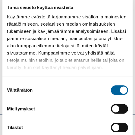
ja puhelinvaihde palvelevat koko kesälomakauden
Tämä sivusto käyttää evästeitä
ajan.
Käytämme evästeitä tarjoamamme sisällön ja mainosten
räätälöimiseen, sosiaalisen median ominaisuuksien
tukemiseen ja kävijämäärämme analysoimiseen. Lisäksi
jaamme sosiaalisen median, mainosalan ja analytiikka-
alan kumppaneillemme tietoja siitä, miten käytät
Tulosta
Löytyikö
sivustoamme. Kumppanimme voivat yhdistää näitä
sisällöstä
tietoja muihin tietoihin, joita olet antanut heille tai joita on
korjattavaa?
kerätty, kun olet käyttänyt heidän palvelujaan.
Jaa
Suostumuksen
Välttämätön
valinta
Mieltymykset
Tilastot
Ikaalisten kaupunki