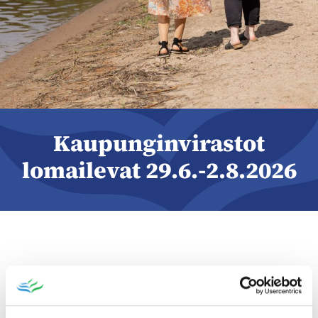
Kaupunginvirastot
lomailevat 29.6.-2.8.2026
Ikaalisten kaupunginvirastot ovat kiinni 29.6.-
2.8.2026 välisenä aikana, koska tälle ajalle pyritään
keskittämään henkilöstön vuosilomia. Asiointipiste