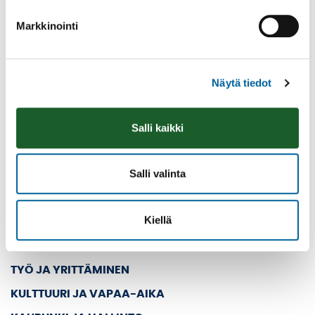
Kolmen airon katu 3
Markkinointi
PL 33
39501 IKAALINEN
Näytä tiedot
Vaihde: (03) 45 011
E-mail: kanslia@ikaalinen.fi
Salli kaikki
Pääsivut
Salli valinta
ETUSIVU
ASUMINEN JA YMPÄRISTÖ
Kiellä
KASVATUS JA KOULUTUS
SOSIAALI- JA TERVEYSPALVELUT
TYÖ JA YRITTÄMINEN
KULTTUURI JA VAPAA-AIKA