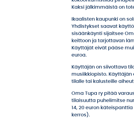
kokoontumistilaa pihapeli
Kaksi jälkimmäistä on tote
Ikaalisten kaupunki on so
Yhdistykset saavat käyttö
sisäänkäynti sijaitsee Om
keittoon ja tarjottavan l
Käyttäjät eivät pääse mui
euroa.
Käyttäjän on siivottava ti
musiikkiopisto. Käyttäjän o
tilalle tai kalusteille ai
Oma Tupa ry pitää varausk
tilaisuutta puhelimitse n
14, 20 euron käteispantti
kerros).