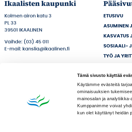
Ikaalisten kaupunki
Pääsivu
Kolmen airon katu 3
ETUSIVU
PL 33
ASUMINEN 
39501 IKAALINEN
KASVATUS 
Vaihde: (03) 45 011
SOSIAALI- 
E-mail: kanslia@ikaalinen.fi
TYÖ JA YRI
KULTTUURI 
Tämä sivusto käyttää eväs
KAUPUNKI J
Käytämme evästeitä tarjoa
ominaisuuksien tukemisee
mainosalan ja analytiikka-
Kumppanimme voivat yhdistää 
kun olet käyttänyt heidän 