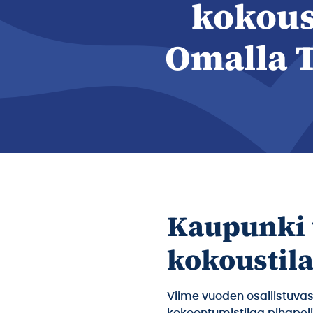
kokous
Omalla T
Kaupunki t
kokoustil
Viime vuoden osallistuvas