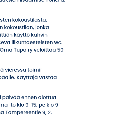
uuksien lisäämisen ohella.
sten kokoustilasta.
 kokoustilan, jonka
ttiön käyttö kahvin
eva liikuntaesteisten wc.
 Oma Tupa ry veloittaa 50
lä vieressä toimii
 päälle. Käyttäjä vastaa
si päivää ennen aiottua
ma-to klo 9-15, pe klo 9-
ha Tampereentie 9, 2.