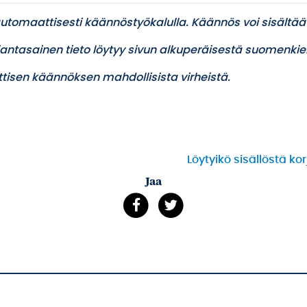
utomaattisesti käännöstyökalulla. Käännös voi sisältää
ajantasainen tieto löytyy sivun alkuperäisestä suomenkiel
tisen käännöksen mahdollisista virheistä.
Löytyikö sisällöstä ko
Jaa