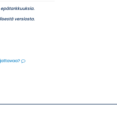
 epätarkkuuksia.
isestä versiosta.
rjattavaa?