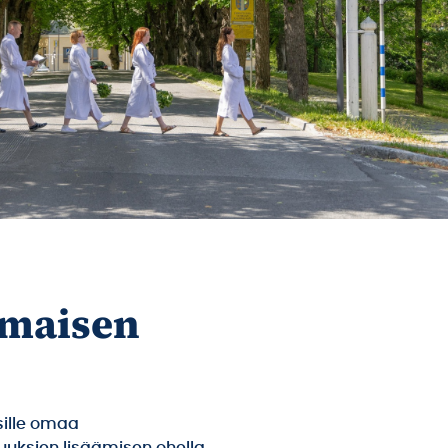
lmaisen
sille omaa