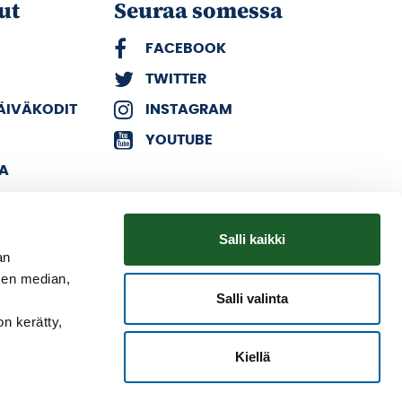
ut
Seuraa somessa
FACEBOOK
TWITTER
PÄIVÄKODIT
INSTAGRAM
YOUTUBE
KA
Salli kaikki
an
sen median,
Salli valinta
on kerätty,
Kiellä