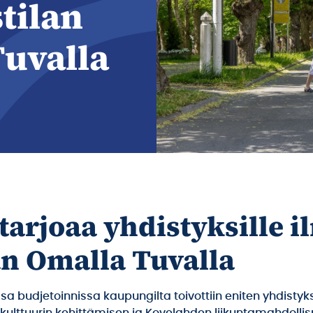
tilan
uvalla
arjoaa yhdistyksille i
an Omalla Tuvalla
sa budjetoinnissa kaupungilta toivottiin eniten yhdistyk