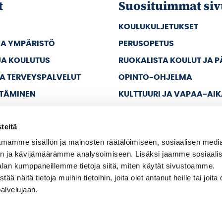
t
Suosituimmat siv
KOULUKULJETUKSET
JA YMPÄRISTÖ
PERUSOPETUS
JA KOULUTUS
RUOKALISTA KOULUT JA 
JA TERVEYSPALVELUT
OPINTO-OHJELMA
TTÄMINEN
KULTTUURI JA VAPAA-AI
JA VAPAA-AIKA
teitä
A HALLINTO
mamme sisällön ja mainosten räätälöimiseen, sosiaalisen medi
n ja kävijämäärämme analysoimiseen. Lisäksi jaamme sosiaali
alan kumppaneillemme tietoja siitä, miten käytät sivustoamme.
näitä tietoja muihin tietoihin, joita olet antanut heille tai joita 
palvelujaan.