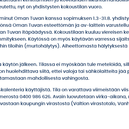
kulttuurin kehittämisen ja Kovelahden liikuntamahdollis
utettu, nyt on yhdistysten kokoustilan vuoro.
lminut Oman Tuvan kanssa sopimuksen 1.3-31.8. yhdisty
önsä Oman Tuvan esteettömän ja av-laittein varustellun
an Tuvan itäpäädyssä. Kokoustilaan kuuluu viereisen kei
ämmitykseen. Käytössä on myös käytävän varressa sijaits
hin tiloihin (murtohälytys). Aiheettomasta hälytyksestä
la käytön jälkeen. Tilassa ei myöskään tule metelöidä, sil
n huolehdittava siitä, ettei valoja tai sähkölaitteita jää
heuttamastaan mahdollisesta vahingosta.
alenteria käyttäjistä. Tila on varattava viimeistään vii
umerosta 0400 986 626. Avain luovutetaan virka-aikana, 
a vastaan kaupungin virastosta (Valtion virastotalo, Van