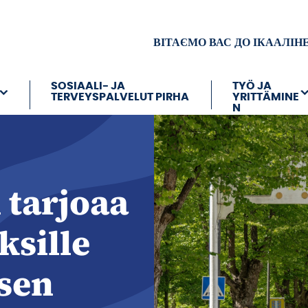
ВІТАЄМО ВАС ДО ІКААЛІН
SOSIAALI- JA
TYÖ JA
TERVEYSPALVELUT PIRHA
YRITTÄMINE
N
tarjoaa
ksille
sen