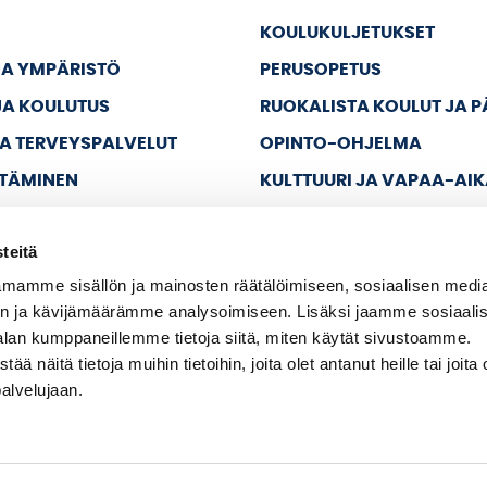
KOULUKULJETUKSET
JA YMPÄRISTÖ
PERUSOPETUS
JA KOULUTUS
RUOKALISTA KOULUT JA 
JA TERVEYSPALVELUT
OPINTO-OHJELMA
TTÄMINEN
KULTTUURI JA VAPAA-AI
JA VAPAA-AIKA
teitä
A HALLINTO
mamme sisällön ja mainosten räätälöimiseen, sosiaalisen medi
n ja kävijämäärämme analysoimiseen. Lisäksi jaamme sosiaali
alan kumppaneillemme tietoja siitä, miten käytät sivustoamme.
näitä tietoja muihin tietoihin, joita olet antanut heille tai joita 
palvelujaan.