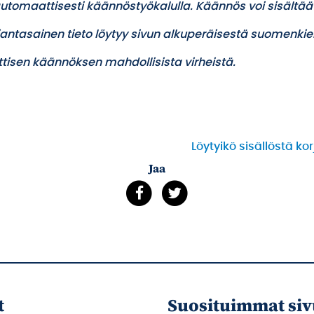
utomaattisesti käännöstyökalulla. Käännös voi sisältää
ajantasainen tieto löytyy sivun alkuperäisestä suomenkiel
tisen käännöksen mahdollisista virheistä.
Löytyikö sisällöstä ko
Jaa
t
Suosituimmat siv