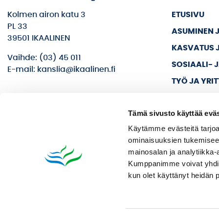
Kolmen airon katu 3
ETUSIVU
PL 33
ASUMINEN 
39501 IKAALINEN
KASVATUS 
Vaihde: (03) 45 011
SOSIAALI- 
E-mail: kanslia@ikaalinen.fi
TYÖ JA YRI
KULTTUURI 
Tämä sivusto käyttää eväs
KAUPUNKI J
Käytämme evästeitä tarjoa
ominaisuuksien tukemisee
mainosalan ja analytiikka-
Kumppanimme voivat yhdistää 
kun olet käyttänyt heidän 