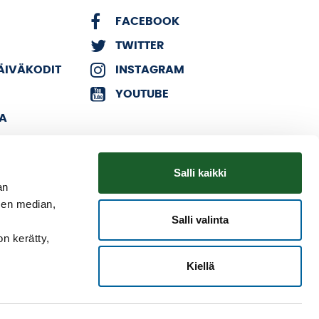
FACEBOOK
TWITTER
PÄIVÄKODIT
INSTAGRAM
YOUTUBE
KA
Salli kaikki
an
sen median,
Salli valinta
on kerätty,
Kiellä