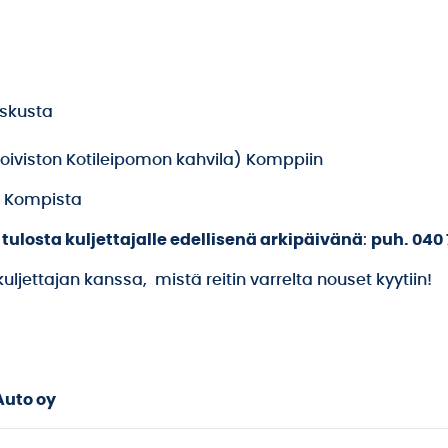
eskusta
Koiviston Kotileipomon kahvila) Komppiin
3 Kompista
 tulosta
kuljettajalle edellisenä arkipäivänä
:
puh. 040 
ljettajan kanssa, mistä reitin varrelta nouset kyytiin!
Auto oy