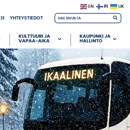
FI
EN
UK
ЕН
YHTEYSTIEDOT
KULTTUURI JA
KAUPUNKI JA
VAPAA-AIKA
HALLINTO