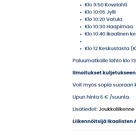
Klo 9:50 Kovelahti
Klo 10:05 Jylli
Klo 10:20 Vatula
Klo 10:30 Haapimaa
Klo 10:40 Ikaalinen k
Klo 12 Keskustasta (
Paluumatkalle lähtö klo 1
Ilmoitukset kuljetukseen
Voit myös sopia suoraan ku
Lipun hinta 5 € /suunta.
Lisätiedot:
Joukkoliikenne
Liikennöitsijä Ikaalisten 