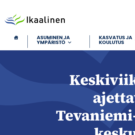
Siirry sisältöön
ASUMINEN JA
KASVATUS JA
YMPÄRISTÖ
KOULUTUS
Keskivii
ajett
Tevaniemi-
kesku