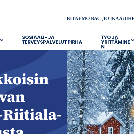
ВІТАЄМО ВАС ДО ІКААЛІН
SOSIAALI- JA
TYÖ JA
TERVEYSPALVELUT PIRHA
YRITTÄMINE
N
kkoisin
avan
Riitiala-
sta