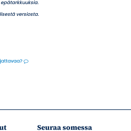
 epätarkkuuksia.
isestä versiosta.
rjattavaa?
ut
Seuraa somessa