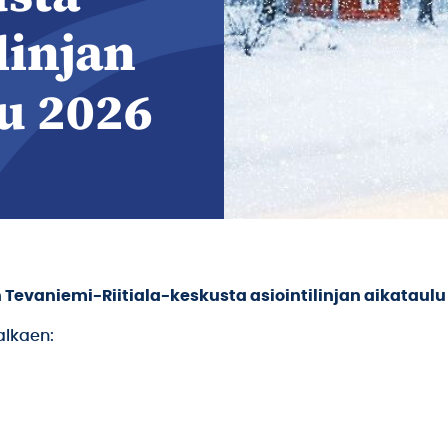
linjan
u 2026
n
Tevaniemi-Riitiala-keskusta
asiointilinjan aikataulu
 alkaen: