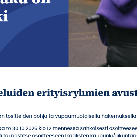
i
eluiden erityisryhmien avus
an tositteiden pohjalta vapaamuotoisella hakemuksella
a to 30.10.2025 klo 12 mennessä sähköisesti osoitteese
 tai postitse osoitteeseen Ikaalisten kaupunki/liikuntap