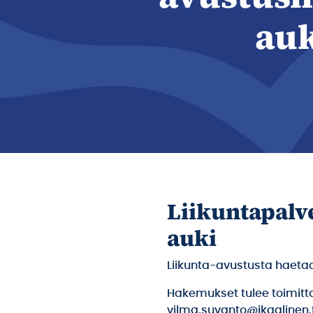
auk
Liikuntapalv
auki
Liikunta-avustusta haeta
Hakemukset tulee toimitta
vilma.suvanto@ikaalinen.fi