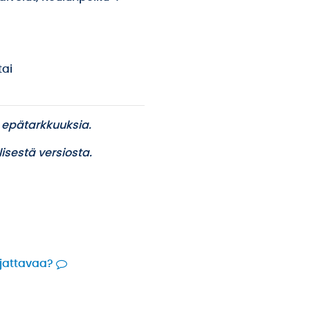
tai
 epätarkkuuksia.
isestä versiosta.
rjattavaa?