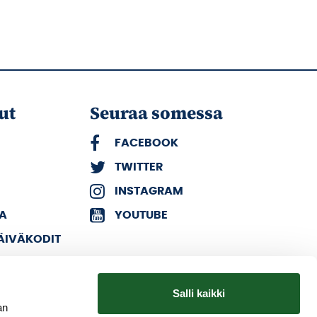
ut
Seuraa somessa
FACEBOOK
TWITTER
INSTAGRAM
KA
YOUTUBE
PÄIVÄKODIT
Salli kaikki
an