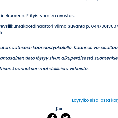
kirjekuoreen: Erityisryhmien avustus.
erveysliikuntakoordinaattori Vilma Suvanto p. 0447301350 
i
utomaattisesti käännöstyökalulla. Käännös voi sisältää
ajantasainen tieto löytyy sivun alkuperäisestä suomenkiel
tisen käännöksen mahdollisista virheistä.
Löytyikö sisällöstä ko
Jaa