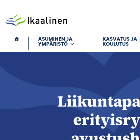
Siirry sisältöön
ASUMINEN JA
KASVATUS JA
YMPÄRISTÖ
KOULUTUS
Liikuntapa
erityisr
avustush