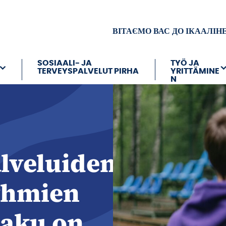
ВІТАЄМО ВАС ДО ІКААЛІН
SOSIAALI- JA
TYÖ JA
TERVEYSPALVELUT PIRHA
YRITTÄMINE
N
lveluiden
yhmien
aku on