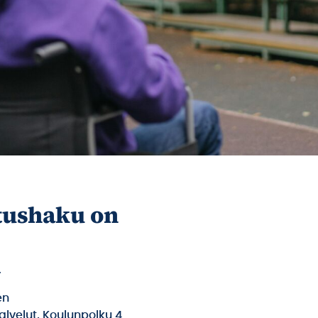
tushaku on
.
en
alvelut, Koulunpolku 4