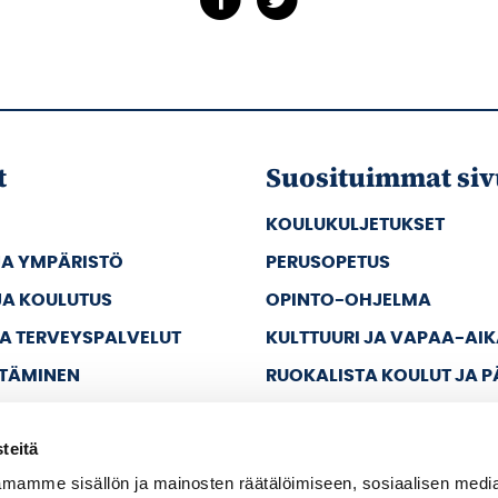
t
Suosituimmat siv
KOULUKULJETUKSET
JA YMPÄRISTÖ
PERUSOPETUS
JA KOULUTUS
OPINTO-OHJELMA
JA TERVEYSPALVELUT
KULTTUURI JA VAPAA-AI
TTÄMINEN
RUOKALISTA KOULUT JA 
JA VAPAA-AIKA
teitä
A HALLINTO
mamme sisällön ja mainosten räätälöimiseen, sosiaalisen medi