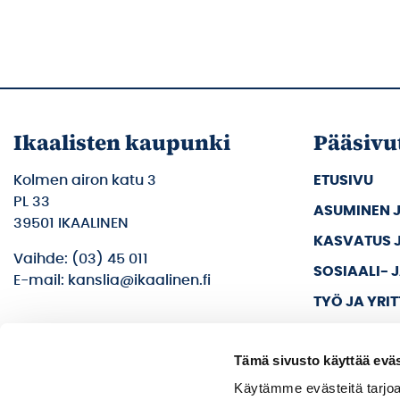
Ikaalisten kaupunki
Pääsivu
Kolmen airon katu 3
ETUSIVU
PL 33
ASUMINEN 
39501 IKAALINEN
KASVATUS 
Vaihde: (03) 45 011
SOSIAALI- 
E-mail: kanslia@ikaalinen.fi
TYÖ JA YRI
KULTTUURI 
Tämä sivusto käyttää eväs
KAUPUNKI J
Käytämme evästeitä tarjoa