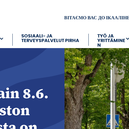
ВІТАЄМО ВАС ДО ІКААЛІН
SOSIAALI- JA
TYÖ JA
TERVEYSPALVELUT PIRHA
YRITTÄMINE
N
in 8.6.
ston
sta on