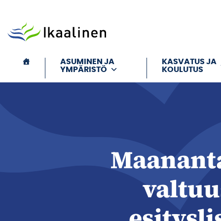
Siirry sisältöön
ASUMINEN JA
KASVATUS JA
YMPÄRISTÖ
KOULUTUS
Maananta
valtuu
esitysli