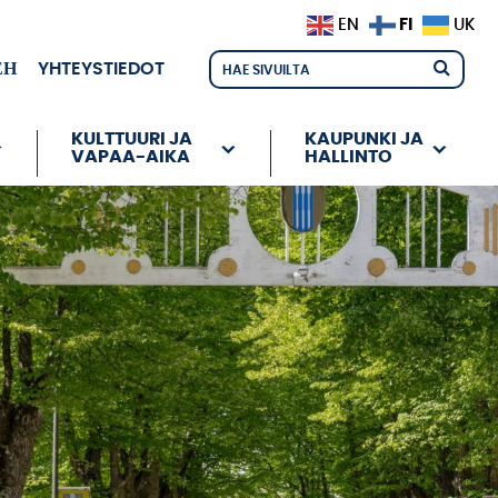
FI
EN
UK
ЕН
YHTEYSTIEDOT
KULTTUURI JA
KAUPUNKI JA
VAPAA-AIKA
HALLINTO