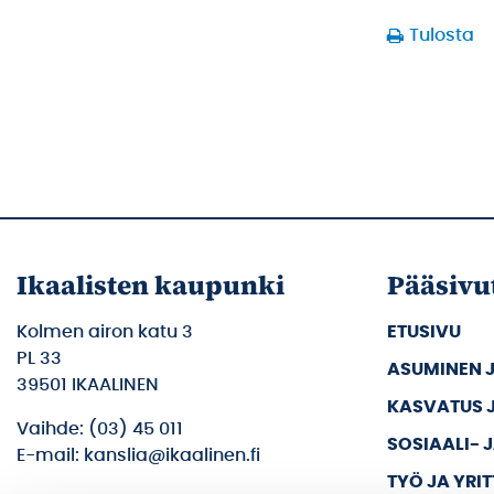
Tulosta
Ikaalisten kaupunki
Pääsivu
Kolmen airon katu 3
ETUSIVU
PL 33
ASUMINEN 
39501 IKAALINEN
KASVATUS 
Vaihde: (03) 45 011
SOSIAALI- 
E-mail: kanslia@ikaalinen.fi
TYÖ JA YRI