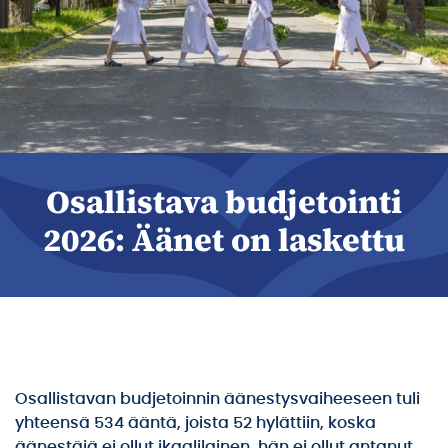
Osallistava budjetointi
2026: Äänet on laskettu
Osallistavan budjetoinnin äänestysvaiheeseen tuli
yhteensä 534 ääntä, joista 52 hylättiin, koska
äänestäjä ei ollut ikaalilainen, hän ei ollut antanut