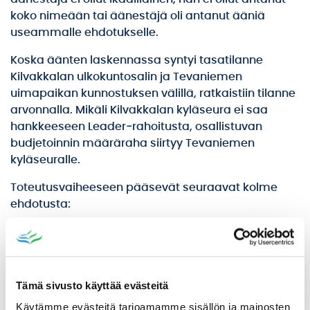
koko nimeään tai äänestäjä oli antanut ääniä
useammalle ehdotukselle.
Koska äänten laskennassa syntyi tasatilanne
Kilvakkalan ulkokuntosalin ja Tevaniemen
uimapaikan kunnostuksen välillä, ratkaistiin tilanne
arvonnalla. Mikäli Kilvakkalan kyläseura ei saa
hankkeeseen Leader‑rahoitusta, osallistuvan
budjetoinnin määräraha siirtyy Tevaniemen
kyläseuralle.
Toteutusvaiheeseen pääsevät seuraavat kolme
ehdotusta:
Laivaliikennepalvelu Kyrösjärvelle, 83 ääntä,
kustannusarvio 6500 €
Kovelahden jurttasauna ja pukukopin uudistus,
72 ääntä, kustannusarvio on 8 000 €
Tämä sivusto käyttää evästeitä
Kilvakkala liikkeelle – ulkokuntosali, 71 ääntä,
Käytämme evästeitä tarjoamamme sisällön ja mainosten