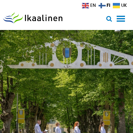
Siirry sisältöön
FI
EN
UK