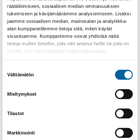
kustannusarvio 7000 €
räätälöimiseen, sosiaalisen median ominaisuuksien
tukemiseen ja kävijämäärämme analysoimiseen. Lisäksi
Loput äänet jakautuivat seuraavasti:
jaamme sosiaalisen median, mainosalan ja analytiikka-
Tevaniemen uimapaikan kunnostus, 71 ääntä,
alan kumppaneillemme tietoja siitä, miten käytät
kustannusarvio 7650 €
sivustoamme. Kumppanimme voivat yhdistää näitä
Maisemointia järvinäkymien avaamiseksi, 52
tietoja muihin tietoihin, joita olet antanut heille tai joita on
ääntä
kerätty, kun olet käyttänyt heidän palvelujaan.
Pitkospuut Paskonnokan laavulle vievän reitin
märkiin kohtiin, 48 ääntä
Suostumuksen
Luhalahden uimapaikan
Välttämätön
valinta
pukukoppi/huoltorakennus, 47 ääntä
Siirrettävä myyntikoju, 14 ääntä
Mieltymykset
Rahkolan kesän toiminnan kehittäminen
pienhankinnoilla, 10 ääntä
Penkkejä torialueelle, 10 ääntä
Tilastot
Aurinkotuoleja uimarannoille, 4 ääntä
Markkinointi