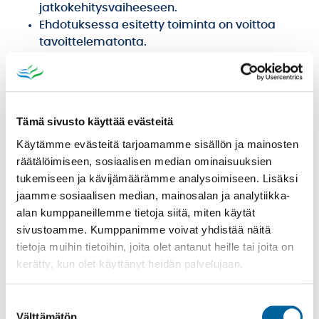
jatkokehitysvaiheeseen.
Ehdotuksessa esitetty toiminta on voittoa
tavoittelematonta.
Idean toteutus ei vaadi jatkuvia suuria
ylläpitokustannuksia, eikä johda vakituisen
henkilöstön palkkaamiseen kunnan
organisaatiossa. Osallistavasta budjetoinnista
Tämä sivusto käyttää evästeitä
rahoitetaan palveluita ja toimintaa, jotka ovat
Käytämme evästeitä tarjoamamme sisällön ja mainosten
kestoltaan määräaikaisia, ei kuitenkaan
räätälöimiseen, sosiaalisen median ominaisuuksien
tapahtumien järjestämistä.
tukemiseen ja kävijämäärämme analysoimiseen. Lisäksi
Ehdotus on syrjimätön ja edistää
jaamme sosiaalisen median, mainosalan ja analytiikka-
yhdenvertaisuutta.
alan kumppaneillemme tietoja siitä, miten käytät
Osallistavalla budjetoinnilla ei rahoiteta
sivustoamme. Kumppanimme voivat yhdistää näitä
selvitystyötä tai suunnittelua, tapahtumien
tietoja muihin tietoihin, joita olet antanut heille tai joita on
järjestämistä eikä yhdistysten perustoimintaa
kerätty, kun olet käyttänyt heidän palvelujaan.
tai rakennusten kunnostusta ja ylläpitoa.
Ideaa ei oteta jatkokehittämiseen mukaan, jos
se toteutuu jo osana kunnan toimintaa tai jos
Suostumuksen
idean hinta ylittää käytössä olevan
Välttämätön