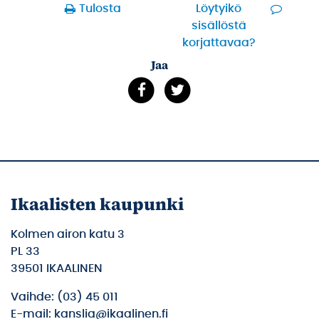
Tulosta
Löytyikö
sisällöstä
korjattavaa?
Jaa
Ikaalisten kaupunki
Kolmen airon katu 3
PL 33
39501 IKAALINEN
Vaihde: (03) 45 011
E-mail: kanslia@ikaalinen.fi