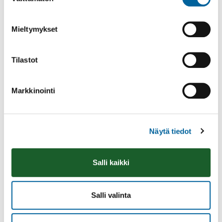
valinta
määrärahan.
Ehdotuksen toimenpiteet laitetaan täytäntöön
Mieltymykset
vuoden 2026 aikana.
Osallistavan budjetoinnin aikataulu 2026:
Tilastot
Ehdotusvaihe 23.1.-8.2.2026
Jatkokehitysvaihe 9.2.-13.2.2026
Markkinointi
Sivistyslautakunta päättää äänestykseen
pääsevistä ehdotuksista 18.2.2026
Äänestysvaihe 20.2.-13.3.2026
Näytä tiedot
Jätä ehdotuksesi sähköisen lomakkeen kautta.
Siihen pääset tästä linkistä:
Salli kaikki
https://forms.office.com/e/34PBTpV0SA
Jos tarvitset apua lomakkeen täyttämiseen ja
Salli valinta
lähettämiseen, kirjastossa sekä asiointipisteellä on
opastusmahdollisuus. Kirjastosta löydät myös
paperisen lomakkeen.