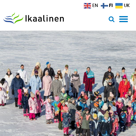
Siirry sisältöön
FI
EN
UK