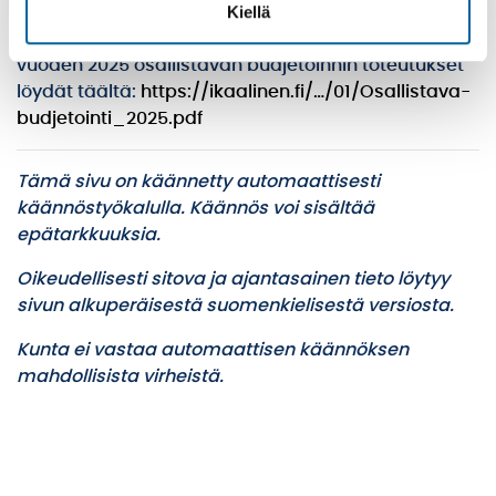
Kiellä
Ja jos mietityttää, mitä tehtiin viime vuonna, niin
vuoden 2025 osallistavan budjetoinnin toteutukset
löydät täältä:
https://ikaalinen.fi/…/01/Osallistava-
budjetointi_2025.pdf
Tämä sivu on käännetty automaattisesti
käännöstyökalulla. Käännös voi sisältää
epätarkkuuksia.
Oikeudellisesti sitova ja ajantasainen tieto löytyy
sivun alkuperäisestä suomenkielisestä versiosta.
Kunta ei vastaa automaattisen käännöksen
mahdollisista virheistä.