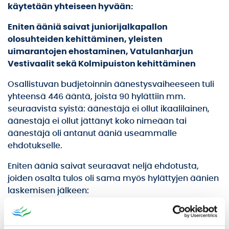
käytetään yhteiseen hyvään:
Eniten ääniä saivat juniorijalkapallon
olosuhteiden kehittäminen, yleisten
uimarantojen ehostaminen, Vatulanharjun
Vestivaalit sekä Kolmipuiston kehittäminen
Osallistuvan budjetoinnin äänestysvaiheeseen tuli
yhteensä 446 ääntä, joista 90 hylättiin mm.
seuraavista syistä: äänestäjä ei ollut ikaalilainen,
äänestäjä ei ollut jättänyt koko nimeään tai
äänestäjä oli antanut ääniä useammalle
ehdotukselle.
Eniten ääniä saivat seuraavat neljä ehdotusta,
joiden osalta tulos oli sama myös hylättyjen äänien
laskemisen jälkeen:
Juniorijalkapallon olosuhteiden kehittäminen,
69 ääntä. Ehdotuksen kustannusarvio noin