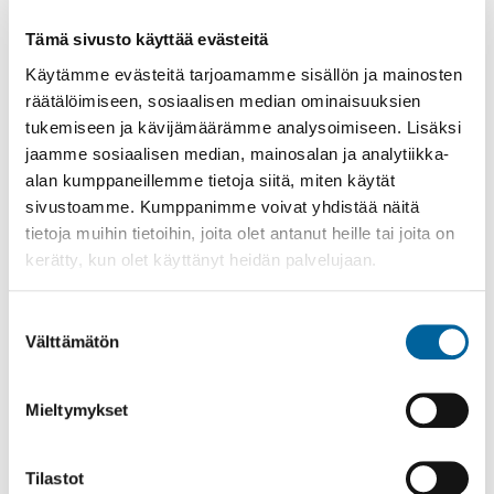
4400 euroa
Tämä sivusto käyttää evästeitä
2. Yleisten uimarantojen ehostus ja
huolehtiminen, 64 ääntä. Ehdotuksen
Käytämme evästeitä tarjoamamme sisällön ja mainosten
kustannusarvio noin 5000 euroa
räätälöimiseen, sosiaalisen median ominaisuuksien
3. Vatulanharjun Vestivaalit, 53 ääntä.
tukemiseen ja kävijämäärämme analysoimiseen. Lisäksi
Ehdotuksen kustannusarvio 2650 euroa.
jaamme sosiaalisen median, mainosalan ja analytiikka-
alan kumppaneillemme tietoja siitä, miten käytät
4. Kolmipuistosta koko perheen puisto lisäämään
sivustoamme. Kumppanimme voivat yhdistää näitä
perheiden aktiivisuutta ja hyvinvointia, 48 ääntä.
tietoja muihin tietoihin, joita olet antanut heille tai joita on
Kustannusarvio aidan hankintaan ja
kerätty, kun olet käyttänyt heidän palvelujaan.
perustamistöihin ovat noin 9000 euroa.
Suostumuksen
Välttämätön
valinta
Tämä sivu on käännetty automaattisesti
käännöstyökalulla. Käännös voi sisältää
Mieltymykset
epätarkkuuksia.
Oikeudellisesti sitova ja ajantasainen tieto löytyy
Tilastot