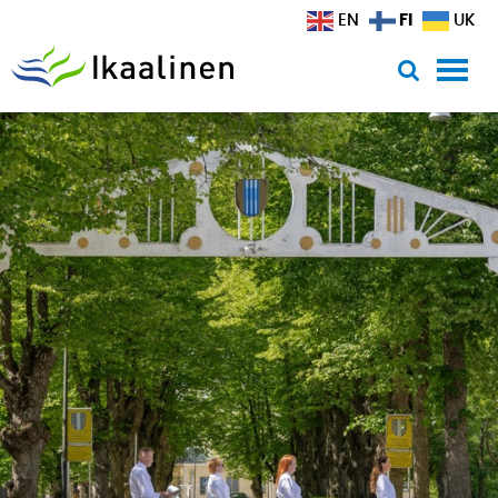
Siirry sisältöön
FI
EN
UK