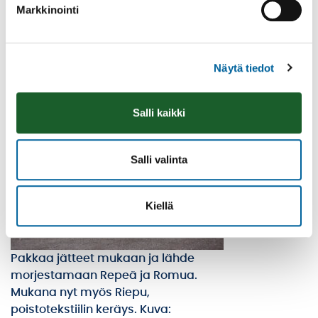
Markkinointi
Oikeudellisesti sitova ja ajantasainen tieto löytyy
sivun alkuperäisestä suomenkielisestä versiosta.
Näytä tiedot
Kunta ei vastaa automaattisen käännöksen
mahdollisista virheistä.
Salli kaikki
Salli valinta
Kiellä
Pakkaa jätteet mukaan ja lähde
morjestamaan Repeä ja Romua.
Mukana nyt myös Riepu,
poistotekstiilin keräys. Kuva: