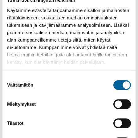
Tämä sivusto käyttää evästeitä
löytyy verkosta:
https://pjhoy.fi/poistotekstiilit/
Käytämme evästeitä tarjoamamme sisällön ja mainosten
Repe & Romu & Riepu -kierros täydentää
räätälöimiseen, sosiaalisen median ominaisuuksien
jäteasemien ja jätekeskusten palvelua. Myös ne
tukemiseen ja kävijämäärämme analysoimiseen. Lisäksi
ottavat kodin vaaralliset jätteet, metalliromut ja
jaamme sosiaalisen median, mainosalan ja analytiikka-
sähkölaitteet maksutta vastaan.
alan kumppaneillemme tietoja siitä, miten käytät
sivustoamme. Kumppanimme voivat yhdistää näitä
Repe & Romu & Riepu verkossa:
tietoja muihin tietoihin, joita olet antanut heille tai joita on
https://pjhoy.fi/repejaromu
kerätty, kun olet käyttänyt heidän palvelujaan.
Lisätietoja:
Pirkanmaan Jätehuolto Oy
Suostumuksen
ympäristökouluttaja Päivi Koro
Välttämätön
valinta
p. 050 3641061
Mieltymykset
Tämä sivu on käännetty automaattisesti
Tilastot
käännöstyökalulla. Käännös voi sisältää
epätarkkuuksia.