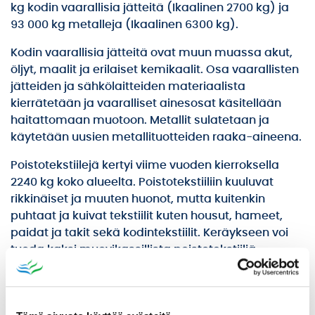
kg kodin vaarallisia jätteitä (Ikaalinen 2700 kg) ja
93 000 kg metalleja (Ikaalinen 6300 kg).
Kodin vaarallisia jätteitä ovat muun muassa akut,
öljyt, maalit ja erilaiset kemikaalit. Osa vaarallisten
jätteiden ja sähkölaitteiden materiaalista
kierrätetään ja vaaralliset ainesosat käsitellään
haitattomaan muotoon. Metallit sulatetaan ja
käytetään uusien metallituotteiden raaka-aineena.
Poistotekstiilejä kertyi viime vuoden kierroksella
2240 kg koko alueelta. Poistotekstiiliin kuuluvat
rikkinäiset ja muuten huonot, mutta kuitenkin
puhtaat ja kuivat tekstiilit kuten housut, hameet,
paidat ja takit sekä kodintekstiilit. Keräykseen voi
tuoda kaksi muovikassillista poistotekstiiliä
kerrallaan. Kerätystä poistotekstiilistä jalostetaan
mekaanisesti kierrätyskuitua, jota yritykset voivat
käyttää tuotteidensa raaka-aineena. Lisätietoa