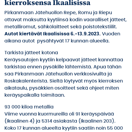
kierroksensa Ikaalisissa
Pirkanmaan Jätehuollon Repe, Romu ja Riepu
ottavat maksutta kyytiinsä kodin vaaralliset jätteet,
metalliromut, sähkölaitteet sekä poistotekstiilit.
Autot kiertävät Ikaalisissa 6.-13.9.2023.
Vuoden
aikana autot pysähtyvät 17 kunnan alueella.
Tarkista jätteet kotona
Keräysautojen kyytiin kelpaavat jätteet kannattaa
tarkistaa ennen pysäkille lähtemistä. Apua tähän
saa Pirkanmaan Jätehuollon verkkosivuilta ja
Roskakalenterista. Sieltä löytyvät myös kierroksen
aikataulu, pysäkkien osoitteet sekä ohjeet miten
keräyspaikalla toimitaan.
93 000 kiloa metallia
Viime vuonna kuormureilla oli 91 keräyspäivää
(Ikaalinen 4) ja 5314 asiakasta (Ikaalinen 203).
Koko 17 kunnan alueelta kyytiin saatiin noin 55 000