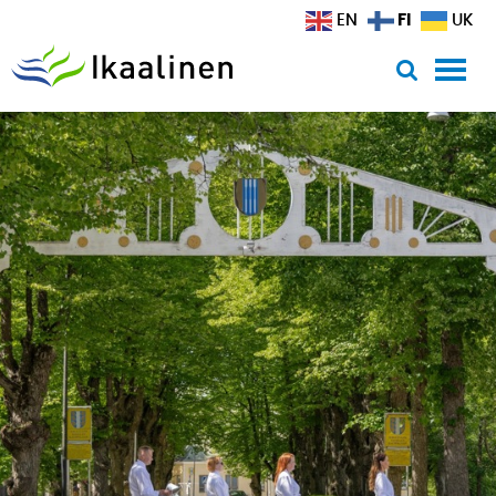
Siirry sisältöön
FI
EN
UK