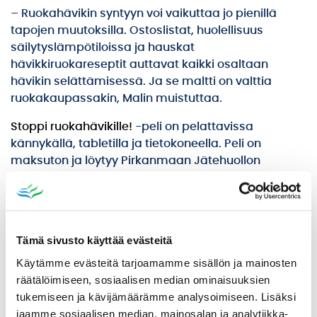
– Ruokahävikin syntyyn voi vaikuttaa jo pienillä
tapojen muutoksilla. Ostoslistat, huolellisuus
säilytyslämpötiloissa ja hauskat
hävikkiruokareseptit auttavat kaikki osaltaan
hävikin selättämisessä. Ja se maltti on valttia
ruokakaupassakin, Malin muistuttaa.
Stoppi ruokahävikille!
-peli on pelattavissa
kännykällä, tabletilla ja tietokoneella. Peli on
maksuton ja löytyy Pirkanmaan Jätehuollon
ympäristökasvatuksen Roska-akatemian
pelisivuilta:
www.pjhoy.fi/pelit
Pelisivuilla voi testata
myös oletko sinä Kierrätyskingi tai porukan
biotietäjä.
Tämä sivusto käyttää evästeitä
Hauskoja pelihetkiä!
Käytämme evästeitä tarjoamamme sisällön ja mainosten
räätälöimiseen, sosiaalisen median ominaisuuksien
Lisätietoja Pirkanmaan Jätehuolto
tukemiseen ja kävijämäärämme analysoimiseen. Lisäksi
ympäristökouluttaja Liisa Malin
jaamme sosiaalisen median, mainosalan ja analytiikka-