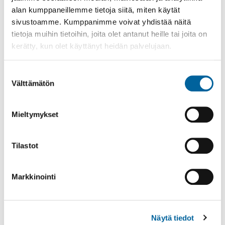
alan kumppaneillemme tietoja siitä, miten käytät
sivustoamme. Kumppanimme voivat yhdistää näitä
tietoja muihin tietoihin, joita olet antanut heille tai joita on
Tämä sivu on käännetty automaattisesti
kerätty, kun olet käyttänyt heidän palvelujaan.
käännöstyökalulla. Käännös voi sisältää
epätarkkuuksia.
Suostumuksen
Oikeudellisesti sitova ja ajantasainen tieto löytyy
Välttämätön
valinta
sivun alkuperäisestä suomenkielisestä versiosta.
Mieltymykset
Kunta ei vastaa automaattisen käännöksen
mahdollisista virheistä.
Tilastot
Markkinointi
Näytä tiedot