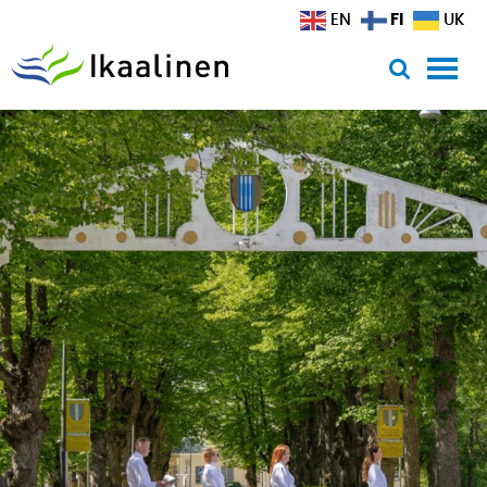
Siirry sisältöön
FI
EN
UK