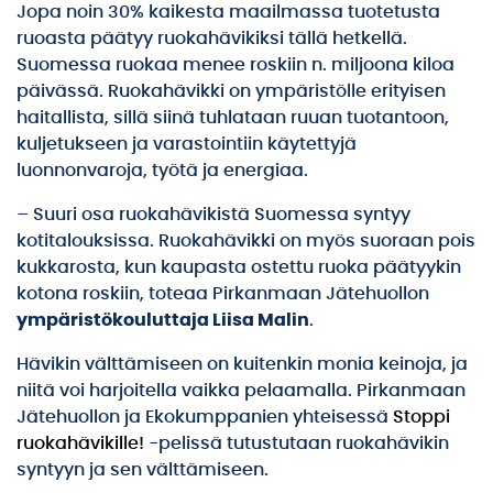
Jopa noin 30% kaikesta maailmassa tuotetusta
ruoasta päätyy ruokahävikiksi tällä hetkellä.
Suomessa ruokaa menee roskiin n. miljoona kiloa
päivässä. Ruokahävikki on ympäristölle erityisen
haitallista, sillä siinä tuhlataan ruuan tuotantoon,
kuljetukseen ja varastointiin käytettyjä
luonnonvaroja, työtä ja energiaa.
– Suuri osa ruokahävikistä Suomessa syntyy
kotitalouksissa. Ruokahävikki on myös suoraan pois
kukkarosta, kun kaupasta ostettu ruoka päätyykin
kotona roskiin, toteaa Pirkanmaan Jätehuollon
ympäristökouluttaja Liisa Malin
.
Hävikin välttämiseen on kuitenkin monia keinoja, ja
niitä voi harjoitella vaikka pelaamalla. Pirkanmaan
Jätehuollon ja Ekokumppanien yhteisessä
Stoppi
ruokahävikille!
-pelissä tutustutaan ruokahävikin
syntyyn ja sen välttämiseen.