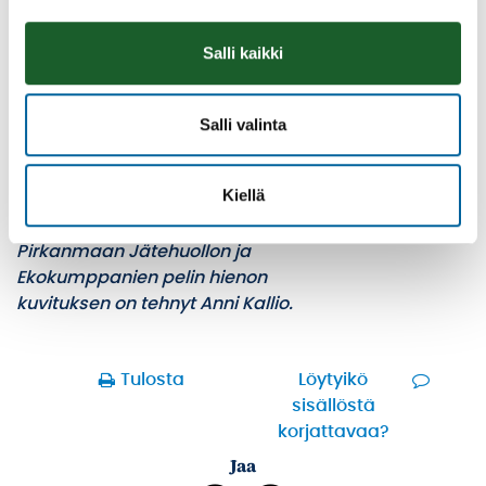
Salli kaikki
Salli valinta
Kiellä
Osaatko laittaa stopin ruokahävikille?
Testaa tietämystäsi pelaamalla.
Pirkanmaan Jätehuollon ja
Ekokumppanien pelin hienon
kuvituksen on tehnyt Anni Kallio.
Tulosta
Löytyikö
sisällöstä
korjattavaa?
Jaa