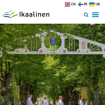
Siirry sisältöön
FI
EN
UK