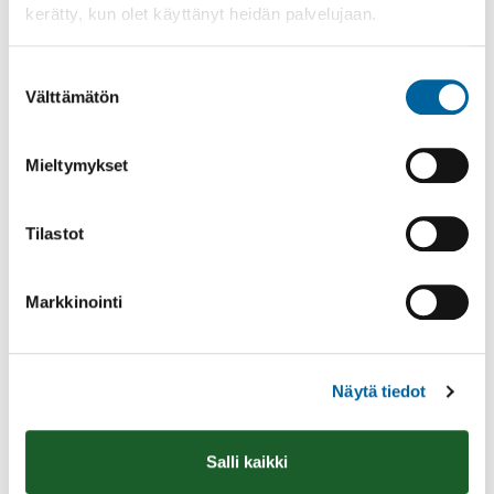
kerätty, kun olet käyttänyt heidän palvelujaan.
Suostumuksen
Välttämätön
valinta
Mieltymykset
Tilastot
Markkinointi
Tämä sivu on käännetty automaattisesti
Näytä tiedot
käännöstyökalulla. Käännös voi sisältää
epätarkkuuksia.
Salli kaikki
Oikeudellisesti sitova ja ajantasainen tieto löytyy