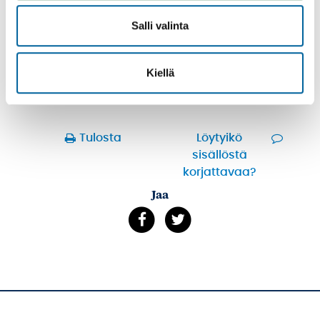
sivun alkuperäisestä suomenkielisestä versiosta.
Salli valinta
Kunta ei vastaa automaattisen käännöksen
mahdollisista virheistä.
Kiellä
Tulosta
Löytyikö
sisällöstä
korjattavaa?
Jaa