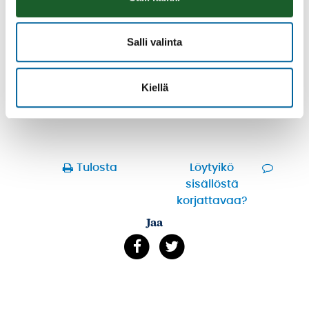
Oikeudellisesti sitova ja ajantasainen tieto löytyy
sivun alkuperäisestä suomenkielisestä versiosta.
Salli valinta
Kunta ei vastaa automaattisen käännöksen
mahdollisista virheistä.
Kiellä
Tulosta
Löytyikö
sisällöstä
korjattavaa?
Jaa