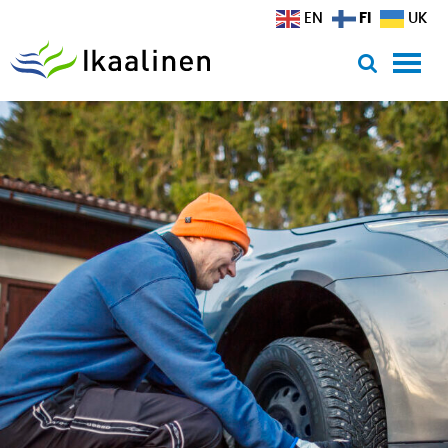
Siirry sisältöön
FI
EN
UK