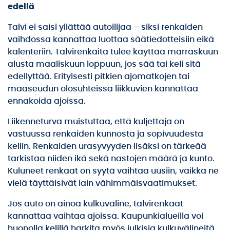
edellä
Talvi ei saisi yllättää autoilijaa – siksi renkaiden
vaihdossa kannattaa luottaa säätiedotteisiin eikä
kalenteriin. Talvirenkaita tulee käyttää marraskuun
alusta maaliskuun loppuun, jos sää tai keli sitä
edellyttää. Erityisesti pitkien ajomatkojen tai
maaseudun olosuhteissa liikkuvien kannattaa
ennakoida ajoissa.
Liikenneturva muistuttaa, että kuljettaja on
vastuussa renkaiden kunnosta ja sopivuudesta
keliin. Renkaiden urasyvyyden lisäksi on tärkeää
tarkistaa niiden ikä sekä nastojen määrä ja kunto.
Kuluneet renkaat on syytä vaihtaa uusiin, vaikka ne
vielä täyttäisivät lain vähimmäisvaatimukset.
Jos auto on ainoa kulkuväline, talvirenkaat
kannattaa vaihtaa ajoissa. Kaupunkialueilla voi
huonolla kelillä harkita myös julkisia kulkuvälineitä