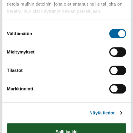
tietoja muihin tietoihin, joita olet antanut heille tai joita on
kerätty, kun olet käyttänyt heidän palvelujaan.
Suostumuksen
Välttämätön
valinta
Mieltymykset
Tilastot
Markkinointi
Näytä tiedot
Tämä sivu on käännetty automaattisesti
käännöstyökalulla. Käännös voi sisältää
Salli kaikki
epätarkkuuksia.