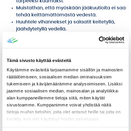
tarpeeksi kuumaksi.
Muistathan, että myöskään jääkuutioita ei saa
tehdä keittämättömästä vedestä.
Huuhtele vihannekset ja salaatit keitetyllä,
jäähdytetyllä vedellä.
Talousvesiverkostoon liitettyjä juoma-
automaatteja ei saa käyttää.
Siivoukseen, pyykinpesuun, tiskaamiseen,
peseytymiseen ja wc:n huuhteluun hanavettä
Tämä sivusto käyttää evästeitä
voi käyttää aivan normaalisti. Huolehdi, että
Käytämme evästeitä tarjoamamme sisällön ja mainosten
pestyt astiat ja esimerkiksi leikkuualustat
räätälöimiseen, sosiaalisen median ominaisuuksien
kuivuvat kunnolla ennen seuraavaa käyttöä.
tukemiseen ja kävijämäärämme analysoimiseen. Lisäksi
Lemmikkieläimille hanavettä voi tarjota
jaamme sosiaalisen median, mainosalan ja analytiikka-
normaalisti.
alan kumppaneillemme tietoja siitä, miten käytät
sivustoamme. Kumppanimme voivat yhdistää näitä
tietoja muihin tietoihin, joita olet antanut heille tai joita on
Vesijohtoverkostoa kloorataan edelleen, jonka
kerätty, kun olet käyttänyt heidän palvelujaan.
johdosta vesijohtovedestä voi aistia kloorinhajua.
Kloori tuhoaa verkostossa mahdollisesti olevat