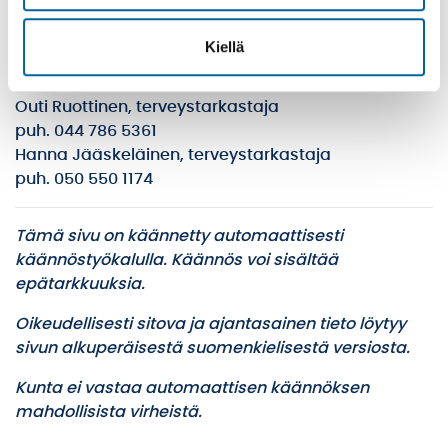
Sastamalan kaupungin ympäristöterveydenhuolto
Kiellä
Hanna Anttila, ympäristöterveydenhuollon johtaja
puh. 040 159 7574
Outi Ruottinen, terveystarkastaja
puh. 044 786 5361
Hanna Jääskeläinen, terveystarkastaja
puh. 050 550 1174
Tämä sivu on käännetty automaattisesti
käännöstyökalulla. Käännös voi sisältää
epätarkkuuksia.
Oikeudellisesti sitova ja ajantasainen tieto löytyy
sivun alkuperäisestä suomenkielisestä versiosta.
Kunta ei vastaa automaattisen käännöksen
mahdollisista virheistä.