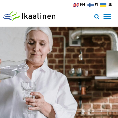
Siirry sisältöön
FI
EN
UK