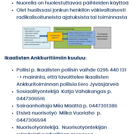
Nuorella on huolestuttavaa päihteiden käyttöä
Olet huolissasi jonkun henkilön väkivaltaisesti
radikalisoituneista ajatuksista tai toiminnasta
Ikaalisten Ankkuritiimiin kuuluu:
Poliisi p. Ikaalisten poliisin vaihde 0295 440 131
-> maininta, että tavoittelee Ikaalisten
Ankkuritoiminnan poliisia Eero Jyväsjärveä
Sosiaalityöntekijä Katja Vähäkangas p.
0447306516
Sairaanhoitaja Miia Määttä p. 0447301386
Etsivä nuorisotyö Miika Vuoriaho p.
0447306594
Nuorisotyöntekijä. Nuorisotyöntekijän