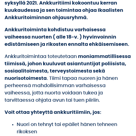
syksyllä 2021. Ankkuritiimi kokoontuu kerran
kuukaudessa ja sen toimintaa ohjaa Ikaalisten
Ankkuritoiminnan ohjausryhmä.
Ankkuritoiminta kohdistuu varhaisessa
vaiheessa nuorten ( alle 18-v. ) hyvinvoinnin
edistämiseen ja rikosten ennalta ehkäisemiseen.
Ankkuritoimintaa toteutetaan
moniammatillisessa
tiimissä, johon kuuluvat asiantuntijat poliisista,
sosiaalitoimesta, terveystoimesta sekä
nuorisotoimesta
. Tiimi tapaa nuoren ja hänen
perheensä mahdollisimman varhaisessa
vaiheessa, jotta nuorta voidaan tukea ja
tarvittaessa ohjata avun tai tuen piiriin.
Voit ottaa yhteyttä ankkuritiimiin, jos:
Nuori on tehnyt tai epäilet hänen tehneen
rikoksen