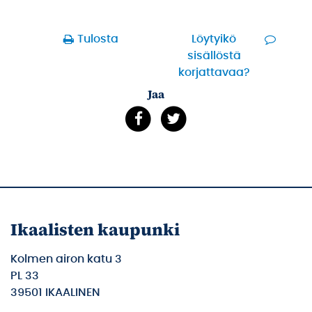
Tulosta
Löytyikö
sisällöstä
korjattavaa?
Jaa
Ikaalisten kaupunki
Kolmen airon katu 3
PL 33
39501 IKAALINEN