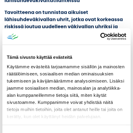
lähisuhdeväkivaltatilanteissa
Tavoitteena on tunnistaa aikuiset
lähisuhdeväkivallan uhrit, jotka ovat korkeassa
riskissä joutua uudelleen väkivallan uhriksi ja
parantaa uhrin turvallisuutta verkostoitumalla
muiden toimijoiden kanssa
Ikaalisissa Ankkuritiimi toimii MARAK-
Tämä sivusto käyttää evästeitä
työryhmänä (pl. etsivä nuorisotyöntekijä ja
Käytämme evästeitä tarjoamamme sisällön ja mainosten
nuoriso-ohjaaja)
räätälöimiseen, sosiaalisen median ominaisuuksien
Työryhmässä on mahdollista laatia
tukemiseen ja kävijämäärämme analysoimiseen. Lisäksi
lähisuhdeväkivallan uhrille turvasuunnitelma
jaamme sosiaalisen median, mainosalan ja analytiikka-
alan kumppaneillemme tietoja siitä, miten käytät
sivustoamme. Kumppanimme voivat yhdistää näitä
tietoja muihin tietoihin, joita olet antanut heille tai joita on
MARAK-prosessi
kerätty, kun olet käyttänyt heidän palvelujaan.
1. Lähisuhdeväkivallan uhrin tunnistaminen
Suostumuksen