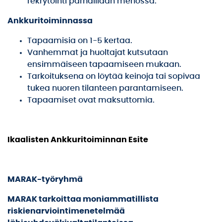
rekrytointi parhaillaan menossa.
Ankkuritoiminnassa
Tapaamisia on 1-5 kertaa.
Vanhemmat ja huoltajat kutsutaan
ensimmäiseen tapaamiseen mukaan.
Tarkoituksena on löytää keinoja tai sopivaa
tukea nuoren tilanteen parantamiseen.
Tapaamiset ovat maksuttomia.
Ikaalisten Ankkuritoiminnan Esite
MARAK-työryhmä
MARAK tarkoittaa moniammatillista
riskienarviointimenetelmää