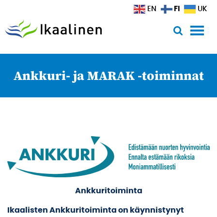
Siirry sisältöön
FI
EN
UK
Ankkuri- ja MARAK -toiminnat
Ankkuritoiminta
Ikaalisten Ankkuritoiminta on käynnistynyt