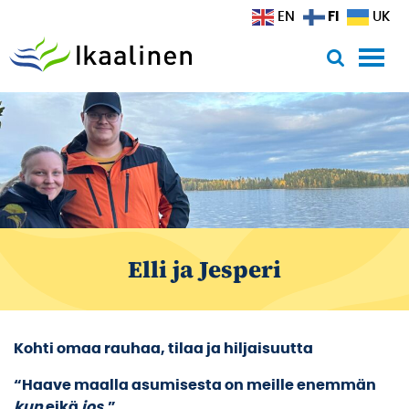
Siirry sisältöön
FI
EN
UK
Elli ja Jesperi
Kohti omaa rauhaa, tilaa ja hiljaisuutta
“Haave maalla asumisesta on meille enemmän
kun
eikä
jos
.”