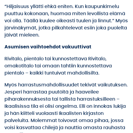
“Hiljaisuus yllätti ehkä eniten. Kun kaupunkimelu
puuttuu kokonaan, huomaa miten levollista elämä
voi olla. Täällä kuulee oikeasti tuulen ja linnut.” Myös
järvinäkymät, jotka pilkahtelevat esiin joka puolelta
jäivät mieleen.
Asumisen vaihtoehdot vakuuttivat
Rivitalo, pientalo tai kunnostettava Rivitalo,
omakotitalo tai omaan tahtiin kunnostettava
pientalo – kaikki tuntuivat mahdollisilta.
Myös harrastusmahdollisuudet tekivät vaikutuksen.
Jesperi harrastaa puutöitä ja haaveilee
piharakennuksesta tai tallista harrastuksilleen –
Ikaalisissa tila ei olisi ongelma. Elli on innokas lukija
ja hän kiitteli vuolaasti Ikaalisten kirjaston
palveluita. Molemmat toivovat omaa pihaa, jossa
voisi kasvattaa chilejä ja nauttia omasta rauhasta