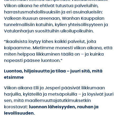
Viikon aikana he ehtivät tutustua palveluihin,
harrastusmahdollisuuksiin ja eri asuinalueisiin:
Valkean Ruusun areenaan, Wanhan Kauppalan
tunnelmallisiin katuihin, kylien yhteisöllisyyteen ja
Vatulanharjun suosittuihin ulkoilupolkuihin.
“Ikaalisista löytyy lähes kaikki palvelut, joita
kaipaamme. Mietimme monesti viikon aikana, että
miten helppoa liikkuminen täällä on – ja kuinka
nopeasti pääsee luontoon.”
Luontoa, hiljaisuutta ja tilaa – juuri sitä, mitä
etsimme
Viikon aikana Elli ja Jesperi pääsivät liikkumaan
harjuilla, kyläteillä ja metsäpoluilla – ja löysivät juuri
sen, mitä maallemuuttajatutkimuksetkin
korostavat:
luonnon läheisyyden, rauhan ja
levollisuuden.