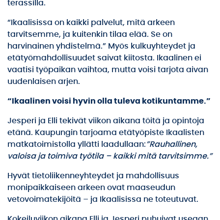
terassilla.
“Ikaalisissa on kaikki palvelut, mitä arkeen
tarvitsemme, ja kuitenkin tilaa elää. Se on
harvinainen yhdistelmä.” Myös kulkuyhteydet ja
etätyömahdollisuudet saivat kiitosta. Ikaalinen ei
vaatisi työpaikan vaihtoa, mutta voisi tarjota aivan
uudenlaisen arjen.
“Ikaalinen voisi hyvin olla tuleva kotikuntamme.”
Jesperi ja Elli tekivät viikon aikana töitä ja opintoja
etänä. Kaupungin tarjoama etätyöpiste Ikaalisten
matkatoimistolla yllätti laadullaan:
”Rauhallinen,
valoisa ja toimiva työtila – kaikki mitä tarvitsimme.”
Hyvät tietoliikenneyhteydet ja mahdollisuus
monipaikkaiseen arkeen ovat maaseudun
vetovoimatekijöitä – ja Ikaalisissa ne toteutuvat.
Kokeiluviikon aikana Elli ja Jesperi puhuivat useaan