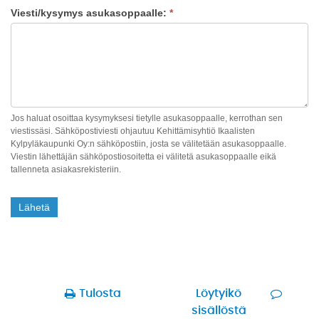
Viesti/kysymys asukasoppaalle:
*
Jos haluat osoittaa kysymyksesi tietylle asukasoppaalle, kerrothan sen
viestissäsi. Sähköpostiviesti ohjautuu Kehittämisyhtiö Ikaalisten
Kylpyläkaupunki Oy:n sähköpostiin, josta se välitetään asukasoppaalle.
Viestin lähettäjän sähköpostiosoitetta ei välitetä asukasoppaalle eikä
tallenneta asiakasrekisteriin.
Lähetä
Tulosta
Löytyikö
sisällöstä