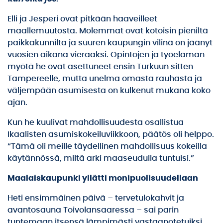
Elli ja Jesperi ovat pitkään haaveilleet
maallemuutosta. Molemmat ovat kotoisin pieniltä
paikkakunnilta ja suuren kaupungin vilinä on jäänyt
vuosien aikana vieraaksi. Opintojen ja työelämän
myötä he ovat asettuneet ensin Turkuun sitten
Tampereelle, mutta unelma omasta rauhasta ja
väljempään asumisesta on kulkenut mukana koko
ajan.
Kun he kuulivat mahdollisuudesta osallistua
Ikaalisten asumiskokeiluviikkoon, päätös oli helppo.
“Tämä oli meille täydellinen mahdollisuus kokeilla
käytännössä, miltä arki maaseudulla tuntuisi.”
Maalaiskaupunki yllätti monipuolisuudellaan
Heti ensimmäinen päivä – tervetulokahvit ja
avantosauna Toivolansaaressa – sai parin
tuntemaan itsensä lämpimästi vastaanotetuiksi.