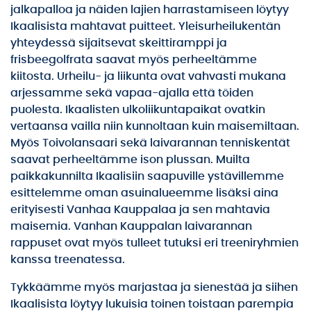
jalkapalloa ja näiden lajien harrastamiseen löytyy
Ikaalisista mahtavat puitteet. Yleisurheilukentän
yhteydessä sijaitsevat skeittiramppi ja
frisbeegolfrata saavat myös perheeltämme
kiitosta. Urheilu- ja liikunta ovat vahvasti mukana
arjessamme sekä vapaa-ajalla että töiden
puolesta. Ikaalisten ulkoliikuntapaikat ovatkin
vertaansa vailla niin kunnoltaan kuin maisemiltaan.
Myös Toivolansaari sekä laivarannan tenniskentät
saavat perheeltämme ison plussan. Muilta
paikkakunnilta Ikaalisiin saapuville ystävillemme
esittelemme oman asuinalueemme lisäksi aina
erityisesti Vanhaa Kauppalaa ja sen mahtavia
maisemia. Vanhan Kauppalan laivarannan
rappuset ovat myös tulleet tutuksi eri treeniryhmien
kanssa treenatessa.
Tykkäämme myös marjastaa ja sienestää ja siihen
Ikaalisista löytyy lukuisia toinen toistaan parempia