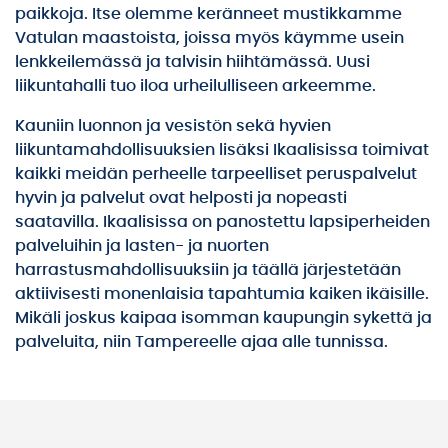
paikkoja. Itse olemme keränneet mustikkamme
Vatulan maastoista, joissa myös käymme usein
lenkkeilemässä ja talvisin hiihtämässä. Uusi
liikuntahalli tuo iloa urheilulliseen arkeemme.
Kauniin luonnon ja vesistön sekä hyvien
liikuntamahdollisuuksien lisäksi Ikaalisissa toimivat
kaikki meidän perheelle tarpeelliset peruspalvelut
hyvin ja palvelut ovat helposti ja nopeasti
saatavilla. Ikaalisissa on panostettu lapsiperheiden
palveluihin ja lasten- ja nuorten
harrastusmahdollisuuksiin ja täällä järjestetään
aktiivisesti monenlaisia tapahtumia kaiken ikäisille.
Mikäli joskus kaipaa isomman kaupungin sykettä ja
palveluita, niin Tampereelle ajaa alle tunnissa.