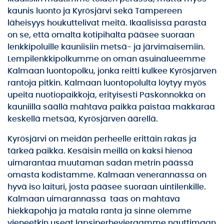
kaunis luonto ja Kyrösjärvi sekä Tampereen
läheisyys houkuttelivat meitä. Ikaalisissa parasta
on se, että omalta kotipihalta pääsee suoraan
lenkkipoluille kauniisiin metsä- ja järvimaisemiin.
Lempilenkkipolkumme on oman asuinalueemme
Kalmaan luontopolku, jonka reitti kulkee Kyrösjärven
rantoja pitkin. Kalmaan luontopolulta löytyy myös
upeita nuotiopaikkoja, erityisesti Paskonnokka on
kauniilla säällä mahtava paikka paistaa makkaraa
keskellä metsää, Kyrösjärven äärellä.
Kyrösjärvi on meidän perheelle erittäin rakas ja
tärkeä paikka. Kesäisin meillä on kaksi hienoa
uimarantaa muutaman sadan metrin päässä
omasta kodistamme. Kalmaan venerannassa on
hyvä iso laituri, josta pääsee suoraan uintilenkille.
Kalmaan uimarannassa taas on mahtava
hiekkapohja ja matala ranta ja sinne olemme
vieneetkin useat lapsiperhevieraamme nauttimaan