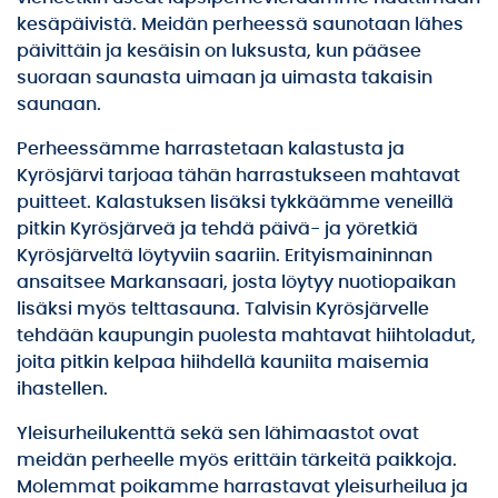
kesäpäivistä. Meidän perheessä saunotaan lähes
päivittäin ja kesäisin on luksusta, kun pääsee
suoraan saunasta uimaan ja uimasta takaisin
saunaan.
Perheessämme harrastetaan kalastusta ja
Kyrösjärvi tarjoaa tähän harrastukseen mahtavat
puitteet. Kalastuksen lisäksi tykkäämme veneillä
pitkin Kyrösjärveä ja tehdä päivä- ja yöretkiä
Kyrösjärveltä löytyviin saariin. Erityismaininnan
ansaitsee Markansaari, josta löytyy nuotiopaikan
lisäksi myös telttasauna. Talvisin Kyrösjärvelle
tehdään kaupungin puolesta mahtavat hiihtoladut,
joita pitkin kelpaa hiihdellä kauniita maisemia
ihastellen.
Yleisurheilukenttä sekä sen lähimaastot ovat
meidän perheelle myös erittäin tärkeitä paikkoja.
Molemmat poikamme harrastavat yleisurheilua ja