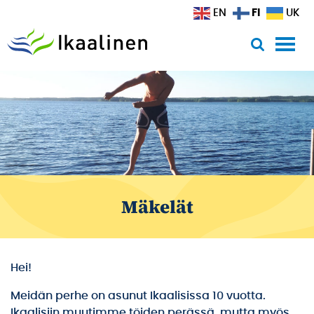
Siirry sisältöön
FI
EN
UK
Mäkelät
Hei!
Meidän perhe on asunut Ikaalisissa 10 vuotta.
Ikaalisiin muutimme töiden perässä, mutta myös