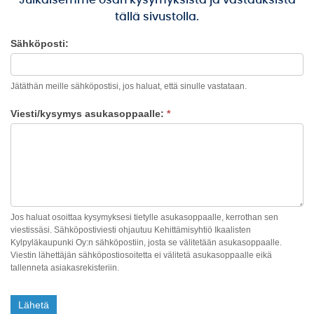
Julkaisemme osan kysymyksistä ja vastauksista
tällä sivustolla.
Sähköposti:
Meidän
Ikaalinen
Jätäthän meille sähköpostisi, jos haluat, että sinulle vastataan.
Viesti/kysymys asukasoppaalle:
*
Jos haluat osoittaa kysymyksesi tietylle asukasoppaalle, kerrothan sen
viestissäsi. Sähköpostiviesti ohjautuu Kehittämisyhtiö Ikaalisten
Kylpyläkaupunki Oy:n sähköpostiin, josta se välitetään asukasoppaalle.
Viestin lähettäjän sähköpostiosoitetta ei välitetä asukasoppaalle eikä
tallenneta asiakasrekisteriin.
Lähetä