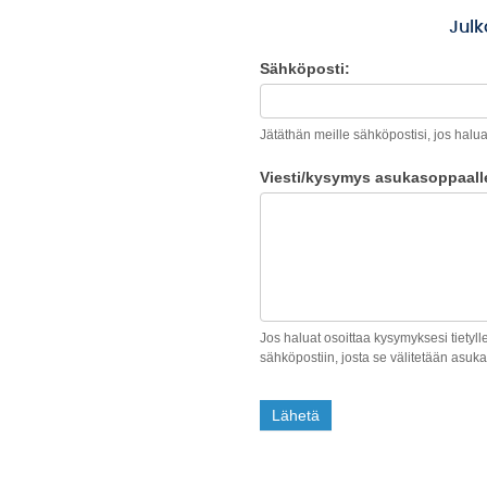
Julk
Sähköposti:
Meidän
Ikaalinen
Jätäthän meille sähköpostisi, jos haluat
Viesti/kysymys asukasoppaall
Jos haluat osoittaa kysymyksesi tietyl
sähköpostiin, josta se välitetään asuka
Lähetä