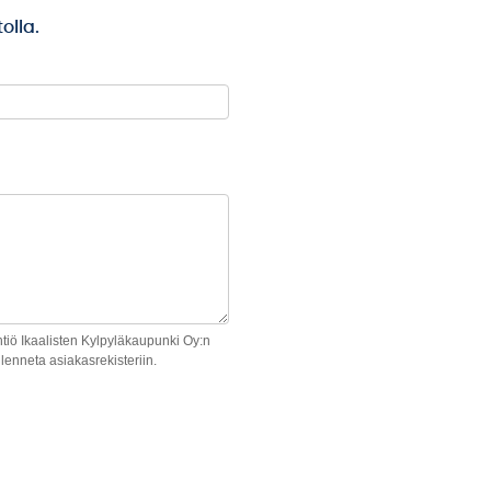
olla.
htiö Ikaalisten Kylpyläkaupunki Oy:n
lenneta asiakasrekisteriin.