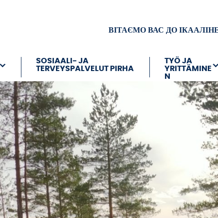
ВІТАЄМО ВАС ДО ІКААЛІН
SOSIAALI- JA
TYÖ JA
TERVEYSPALVELUT PIRHA
YRITTÄMINE
N