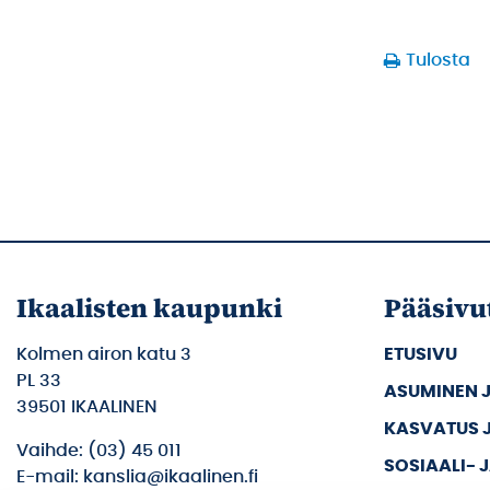
Tulosta
Ikaalisten kaupunki
Pääsivu
Kolmen airon katu 3
ETUSIVU
PL 33
ASUMINEN 
39501 IKAALINEN
KASVATUS 
Vaihde: (03) 45 011
SOSIAALI- 
E-mail: kanslia@ikaalinen.fi