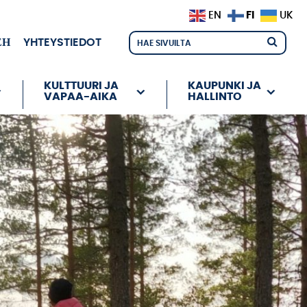
FI
EN
UK
ЕН
YHTEYSTIEDOT
KULTTUURI JA
KAUPUNKI JA
VAPAA-AIKA
HALLINTO