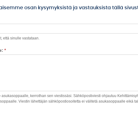
aisemme osan kysymyksistä ja vastauksista tällä sivust
, että sinulle vastataan.
e:
*
le asukasoppaalle, kerrothan sen viestissäsi. Sähköpostiviesti ohjautuu Kehittämisy
soppaalle. Viestin lähettäjän sähköpostiosoitetta ei välitetä asukasoppaalle eikä tal