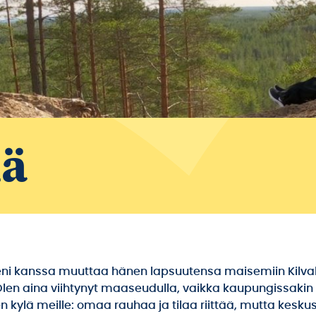
lä
heni kanssa muuttaa hänen lapsuutensa maisemiin Kilva
 Olen aina viihtynyt maaseudulla, vaikka kaupungissakin 
nen kylä meille: omaa rauhaa ja tilaa riittää, mutta kes