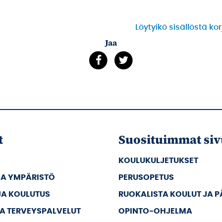
Löytyikö sisällöstä ko
Jaa
t
Suosituimmat siv
KOULUKULJETUKSET
JA YMPÄRISTÖ
PERUSOPETUS
JA KOULUTUS
RUOKALISTA KOULUT JA 
JA TERVEYSPALVELUT
OPINTO-OHJELMA