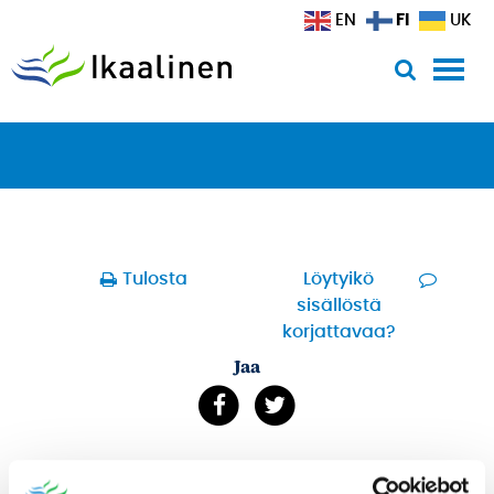
Siirry sisältöön
FI
EN
UK
Tulosta
Löytyikö
sisällöstä
korjattavaa?
Jaa