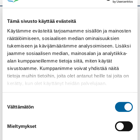
Tämä sivusto käyttää evästeitä
Ikaalisten kaupunki
Käytämme evästeitä tarjoamamme sisällön ja mainosten
Kolmen airon katu 3
räätälöimiseen, sosiaalisen median ominaisuuksien
PL 33
tukemiseen ja kävijämäärämme analysoimiseen. Lisäksi
39501 IKAALINEN
jaamme sosiaalisen median, mainosalan ja analytiikka-
alan kumppaneillemme tietoja siitä, miten käytät
Vaihde: (03) 45 011
sivustoamme. Kumppanimme voivat yhdistää näitä
E-mail: kanslia@ikaalinen.fi
tietoja muihin tietoihin, joita olet antanut heille tai joita on
kerätty, kun olet käyttänyt heidän palvelujaan.
Pääsivut
Suostumuksen
ETUSIVU
Välttämätön
valinta
ASUMINEN JA YMPÄRISTÖ
KASVATUS JA KOULUTUS
Mieltymykset
SOSIAALI- JA TERVEYSPALVELUT