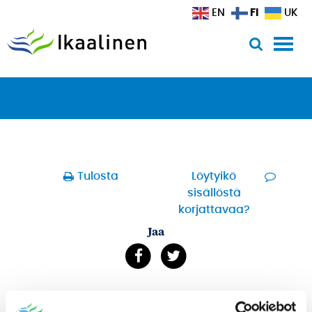
Siirry sisältöön
FI
EN
UK
Tulosta
Löytyikö
sisällöstä
korjattavaa?
Jaa