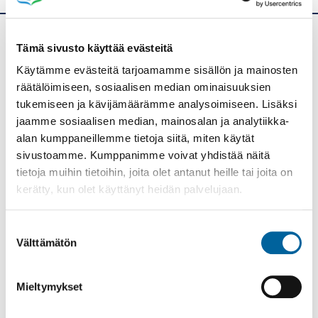
Tämä sivusto käyttää evästeitä
Ikaalisten kaupunki
Käytämme evästeitä tarjoamamme sisällön ja mainosten
Kolmen airon katu 3
räätälöimiseen, sosiaalisen median ominaisuuksien
PL 33
tukemiseen ja kävijämäärämme analysoimiseen. Lisäksi
39501 IKAALINEN
jaamme sosiaalisen median, mainosalan ja analytiikka-
alan kumppaneillemme tietoja siitä, miten käytät
Vaihde: (03) 45 011
sivustoamme. Kumppanimme voivat yhdistää näitä
E-mail: kanslia@ikaalinen.fi
tietoja muihin tietoihin, joita olet antanut heille tai joita on
kerätty, kun olet käyttänyt heidän palvelujaan.
Pääsivut
Suostumuksen
ETUSIVU
Välttämätön
valinta
ASUMINEN JA YMPÄRISTÖ
KASVATUS JA KOULUTUS
Mieltymykset
SOSIAALI- JA TERVEYSPALVELUT