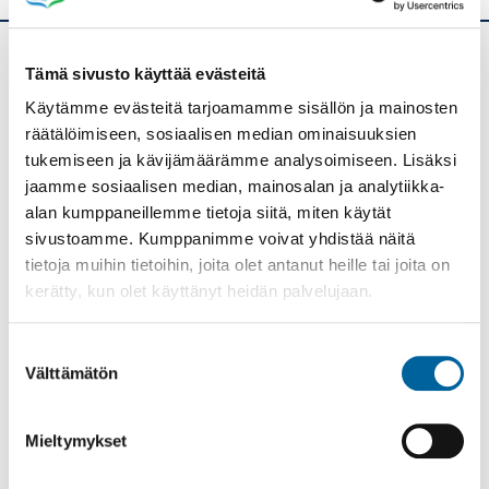
Tämä sivusto käyttää evästeitä
Ikaalisten kaupunki
Käytämme evästeitä tarjoamamme sisällön ja mainosten
Kolmen airon katu 3
räätälöimiseen, sosiaalisen median ominaisuuksien
PL 33
tukemiseen ja kävijämäärämme analysoimiseen. Lisäksi
39501 IKAALINEN
jaamme sosiaalisen median, mainosalan ja analytiikka-
alan kumppaneillemme tietoja siitä, miten käytät
Vaihde: (03) 45 011
sivustoamme. Kumppanimme voivat yhdistää näitä
E-mail: kanslia@ikaalinen.fi
tietoja muihin tietoihin, joita olet antanut heille tai joita on
kerätty, kun olet käyttänyt heidän palvelujaan.
Pääsivut
Suostumuksen
ETUSIVU
Välttämätön
valinta
ASUMINEN JA YMPÄRISTÖ
KASVATUS JA KOULUTUS
Mieltymykset
SOSIAALI- JA TERVEYSPALVELUT