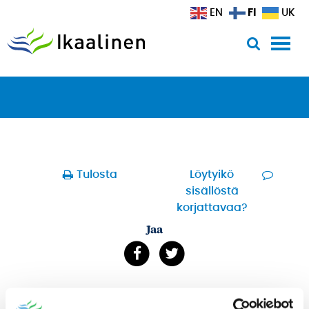
Siirry sisältöön
FI
EN
UK
Tulosta
Löytyikö
sisällöstä
korjattavaa?
Jaa