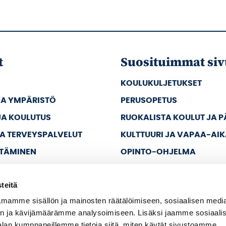
t
Suosituimmat siv
KOULUKULJETUKSET
JA YMPÄRISTÖ
PERUSOPETUS
JA KOULUTUS
RUOKALISTA KOULUT JA 
JA TERVEYSPALVELUT
KULTTUURI JA VAPAA-AI
TTÄMINEN
OPINTO-OHJELMA
JA VAPAA-AIKA
teitä
A HALLINTO
mamme sisällön ja mainosten räätälöimiseen, sosiaalisen medi
n ja kävijämäärämme analysoimiseen. Lisäksi jaamme sosiaali
alan kumppaneillemme tietoja siitä, miten käytät sivustoamme.