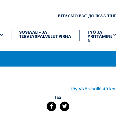
ВІТАЄМО ВАС ДО ІКААЛІН
SOSIAALI- JA
TYÖ JA
TERVEYSPALVELUT PIRHA
YRITTÄMINE
N
Löytyikö sisällöstä ko
Jaa