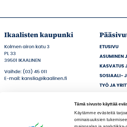
Ikaalisten kaupunki
Pääsivu
Kolmen airon katu 3
ETUSIVU
PL 33
ASUMINEN 
39501 IKAALINEN
KASVATUS 
Vaihde: (03) 45 011
SOSIAALI- 
E-mail: kanslia@ikaalinen.fi
TYÖ JA YRI
KULTTUURI 
Tämä sivusto käyttää eväs
KAUPUNKI J
Käytämme evästeitä tarjoa
ominaisuuksien tukemisee
mainosalan ja analytiikka-