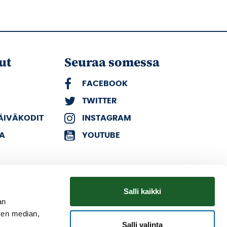
ut
Seuraa somessa
FACEBOOK
TWITTER
PÄIVÄKODIT
INSTAGRAM
KA
YOUTUBE
Salli kaikki
an
sen median,
Salli valinta