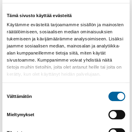
Äitiys- ja lastenneuvola
Tämä sivusto käyttää evästeitä
Perheneuvonta
Käytämme evästeitä tarjoamamme sisällön ja mainosten
räätälöimiseen, sosiaalisen median ominaisuuksien
Lapsiperheiden sosiaalityö
tukemiseen ja kävijämäärämme analysoimiseen. Lisäksi
Lastensuojelu
jaamme sosiaalisen median, mainosalan ja analytiikka-
alan kumppaneillemme tietoja siitä, miten käytät
Huoli alakoululaisesta:
sivustoamme. Kumppanimme voivat yhdistää näitä
tietoja muihin tietoihin, joita olet antanut heille tai joita on
Kouluterveydenhuolto
kerätty, kun olet käyttänyt heidän palvelujaan.
Perusopetuksen koulupsykologi
Suostumuksen
Välttämätön
Perusopetuksen koulukuraattori
valinta
Perheneuvonta
Mieltymykset
Lapsiperheiden sosiaalityö ja lastensuojelu