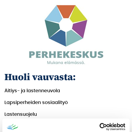
Huoli vauvasta:
Äitiys- ja lastenneuvola
Lapsiperheiden sosiaalityö
Lastensuojelu
Huoli alle kouluikäisestä: