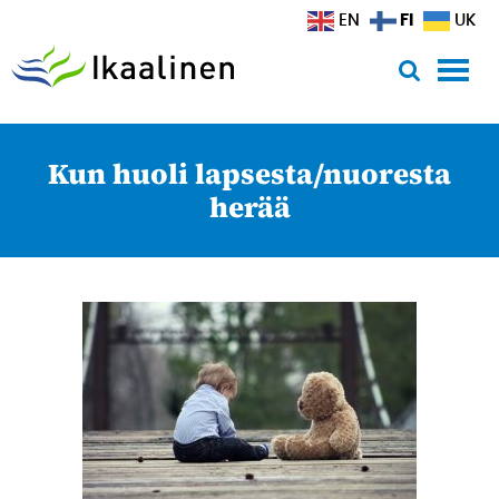
Siirry sisältöön
FI
EN
UK
Kun huoli lapsesta/nuoresta
herää