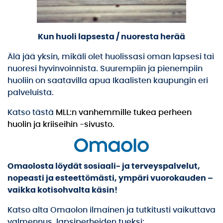
Kun huoli lapsesta / nuoresta herää
Älä jää yksin, mikäli olet huolissasi oman lapsesi tai
nuoresi hyvinvoinnista. Suurempiin ja pienempiin
huoliin on saatavilla apua Ikaalisten kaupungin eri
palveluista.
Katso tästä
MLL:n vanhemmille tukea perheen
huolin ja kriiseihin -sivusto.
Omaolosta löydät sosiaali- ja terveyspalvelut,
nopeasti ja esteettömästi, ympäri vuorokauden –
vaikka kotisohvalta käsin!
Katso alta Omaolon ilmainen ja tutkitusti vaikuttava
valmennus lapsiperheiden tueksi: