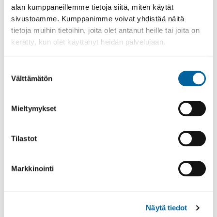
alan kumppaneillemme tietoja siitä, miten käytät
sivustoamme. Kumppanimme voivat yhdistää näitä
tietoja muihin tietoihin, joita olet antanut heille tai joita on
kerätty, kun olet käyttänyt heidän palvelujaan.
Suostumuksen
Välttämätön
valinta
Vatulanharjun Vestivaalit
08.08.2026 10:00
-
16:00
Mieltymykset
Palinperäntie 1312
Lue lisää
Tilastot
Markkinointi
Näytä tiedot