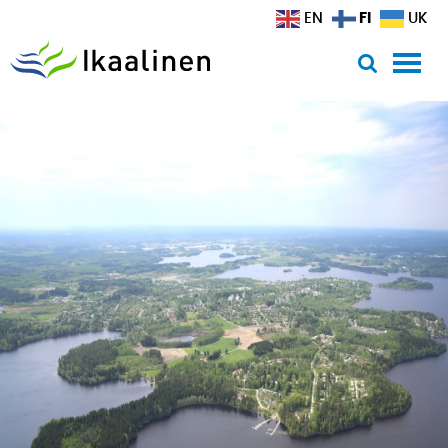
Siirry sisältöön
FI
EN
UK