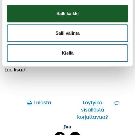
Salli kaikki
Salli valinta
Räsymattojooga
Kiellä
08.08.2026 11:00
-
12:00
Talo Rannalla kallioilla
Lue lisää
Tulosta
Löytyikö
sisällöstä
korjattavaa?
Jaa