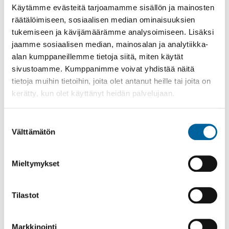
03.06.2026
-
31.08.2026
Käytämme evästeitä tarjoamamme sisällön ja mainosten
Poppelikatu 10
räätälöimiseen, sosiaalisen median ominaisuuksien
Lue lisää
tukemiseen ja kävijämäärämme analysoimiseen. Lisäksi
jaamme sosiaalisen median, mainosalan ja analytiikka-
alan kumppaneillemme tietoja siitä, miten käytät
sivustoamme. Kumppanimme voivat yhdistää näitä
tietoja muihin tietoihin, joita olet antanut heille tai joita on
kerätty, kun olet käyttänyt heidän palvelujaan.
Suostumuksen
Välttämätön
valinta
Mieltymykset
Vatulanharjun Vestivaalit
Tilastot
08.08.2026 10:00
-
16:00
Palinperäntie 1312
Markkinointi