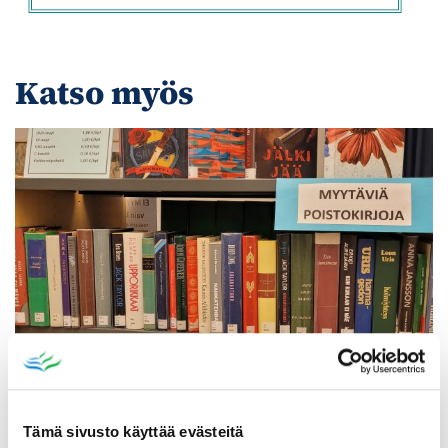
Katso myös
Poistomyynti kirjaston aukioloaikana
Tämä sivusto käyttää evästeitä