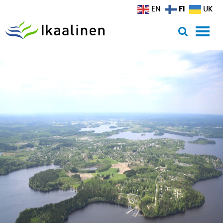
Siirry sisältöön
FI
EN
UK