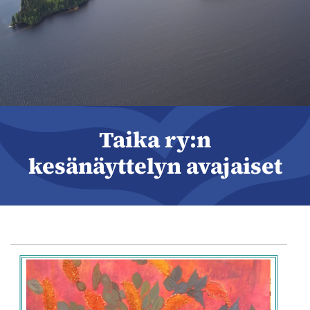
Taika ry:n
kesänäyttelyn avajaiset