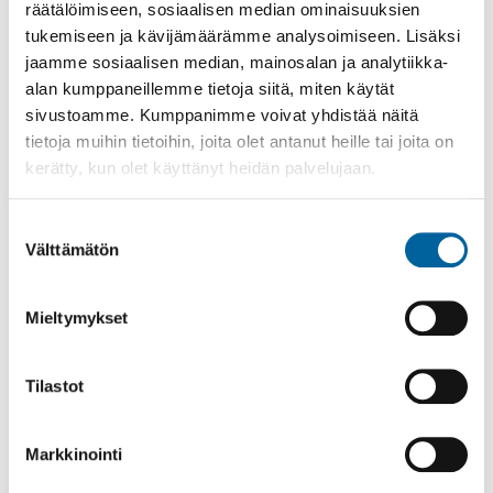
Asuinalueen tontit
räätälöimiseen, sosiaalisen median ominaisuuksien
tukemiseen ja kävijämäärämme analysoimiseen. Lisäksi
jaamme sosiaalisen median, mainosalan ja analytiikka-
Kortteli
Tontti
Pinta-ala m²
Hinta €
Rak. oikeus m²
alan kumppaneillemme tietoja siitä, miten käytät
102
4
959
15000
300
sivustoamme. Kumppanimme voivat yhdistää näitä
103
1
1234
10000
300
tietoja muihin tietoihin, joita olet antanut heille tai joita on
kerätty, kun olet käyttänyt heidän palvelujaan.
103
2
1083
10000
300
103
4
895
10000
300
Suostumuksen
107
1
1295
10000
300
Välttämätön
valinta
107
2
1148
10000
300
108
2
1089
10000
327
Mieltymykset
108
3
1075
10000
323
Tilastot
Asuinalueen sijainti
Markkinointi