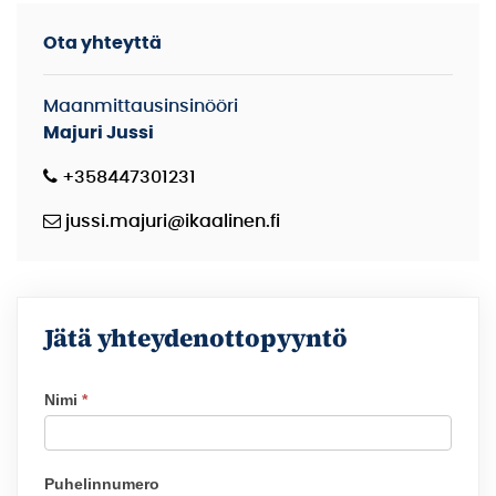
Ota yhteyttä
Maanmittausinsinööri
Majuri Jussi
+358447301231
jussi.majuri@ikaalinen.fi
Jätä yhteydenottopyyntö
Nimi
*
Tontin
yhteydenotto
Puhelinnumero