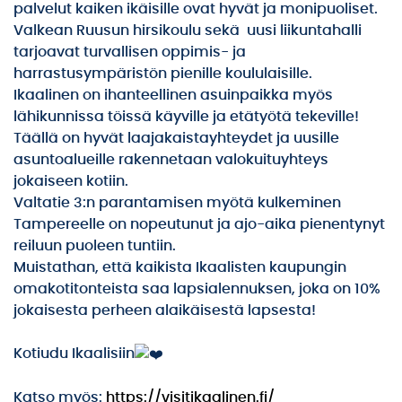
palvelut kaiken ikäisille ovat hyvät ja monipuoliset.
Valkean Ruusun hirsikoulu sekä uusi liikuntahalli
tarjoavat turvallisen oppimis- ja
harrastusympäristön pienille koululaisille.
Ikaalinen on ihanteellinen asuinpaikka myös
lähikunnissa töissä käyville ja etätyötä tekeville!
Täällä on hyvät laajakaistayhteydet ja uusille
asuntoalueille rakennetaan valokuituyhteys
jokaiseen kotiin.
Valtatie 3:n parantamisen myötä kulkeminen
Tampereelle on nopeutunut ja ajo-aika pienentynyt
reiluun puoleen tuntiin.
Muistathan, että kaikista Ikaalisten kaupungin
omakotitonteista saa lapsialennuksen, joka on 10%
jokaisesta perheen alaikäisestä lapsesta!
Kotiudu Ikaalisiin
Katso myös:
https://visitikaalinen.fi/