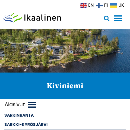
Siirry sisältöön
FI
EN
UK
Kiviniemi
SARKINRANTA
SARKKI-KYRÖSJÄRVI