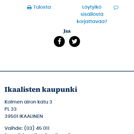
Tulosta
Löytyikö
sisällöstä
korjattavaa?
Jaa
Ikaalisten kaupunki
Kolmen airon katu 3
PL 33
39501 IKAALINEN
Vaihde: (03) 45 011