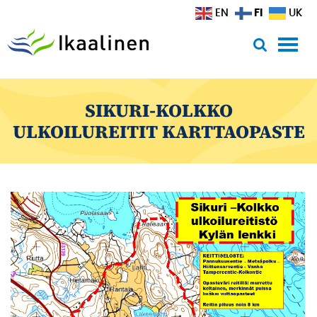
Siirry sisältöön
FI
EN
UK
SIKURI-KOLKKO
ULKOILUREITIT KARTTAOPASTE