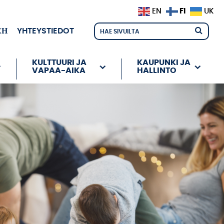
FI
EN
UK
ЕН
YHTEYSTIEDOT
KULTTUURI JA
KAUPUNKI JA
VAPAA-AIKA
HALLINTO