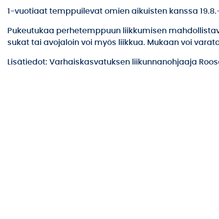
1-vuotiaat temppuilevat omien aikuisten kanssa 19.8.-
Pukeutukaa perhetemppuun liikkumisen mahdollistaviin
sukat tai avojaloin voi myös liikkua. Mukaan voi varata
Lisätiedot: Varhaiskasvatuksen liikunnanohjaaja Roosa