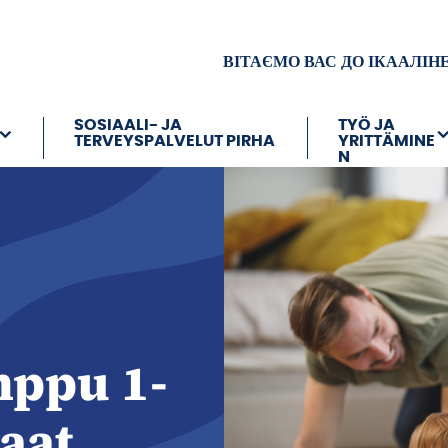
ВІТАЄМО ВАС ДО ІКААЛІН
SOSIAALI- JA
TYÖ JA
TERVEYSPALVELUT PIRHA
YRITTÄMINE
N
ppu 1-
aat