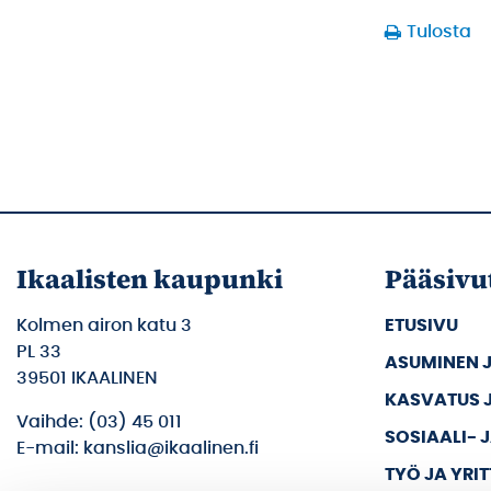
Tulosta
Ikaalisten kaupunki
Pääsivu
Kolmen airon katu 3
ETUSIVU
PL 33
ASUMINEN 
39501 IKAALINEN
KASVATUS 
Vaihde: (03) 45 011
SOSIAALI- 
E-mail: kanslia@ikaalinen.fi
TYÖ JA YRI