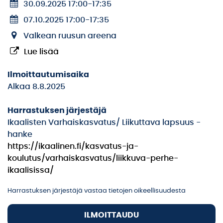
30.09.2025 17:00
-
17:35
07.10.2025 17:00
-
17:35
Valkean ruusun areena
Lue lisää
Ilmoittautumisaika
Alkaa 8.8.2025
Harrastuksen järjestäjä
Ikaalisten Varhaiskasvatus/ Liikuttava lapsuus -
hanke
https://ikaalinen.fi/kasvatus-ja-
koulutus/varhaiskasvatus/liikkuva-perhe-
ikaalisissa/
Harrastuksen järjestäjä vastaa tietojen oikeellisuudesta
ILMOITTAUDU