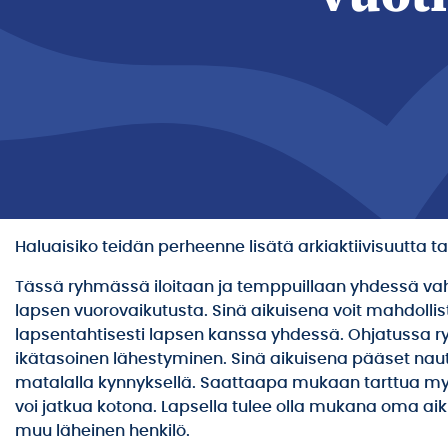
Haluaisiko teidän perheenne lisätä arkiaktiivisuutta t
Tässä ryhmässä iloitaan ja temppuillaan yhdessä vahv
lapsen vuorovaikutusta. Sinä aikuisena voit mahdollist
lapsentahtisesti lapsen kanssa yhdessä. Ohjatussa
ikätasoinen lähestyminen. Sinä aikuisena pääset naut
matalalla kynnyksellä. Saattaapa mukaan tarttua myös
voi jatkua kotona. Lapsella tulee olla mukana oma aik
muu läheinen henkilö.