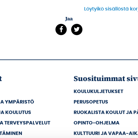
Löytyikö sisällöstä ko
Jaa
t
Suosituimmat siv
KOULUKULJETUKSET
JA YMPÄRISTÖ
PERUSOPETUS
JA KOULUTUS
RUOKALISTA KOULUT JA 
JA TERVEYSPALVELUT
OPINTO-OHJELMA
TTÄMINEN
KULTTUURI JA VAPAA-AI