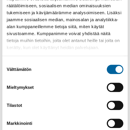
räätälöimiseen, sosiaalisen median ominaisuuksien
Katso myös
tukemiseen ja kävijämäärämme analysoimiseen. Lisäksi
jaamme sosiaalisen median, mainosalan ja analytiikka-
alan kumppaneillemme tietoja siitä, miten käytät
sivustoamme. Kumppanimme voivat yhdistää näitä
tietoja muihin tietoihin, joita olet antanut heille tai joita on
kerätty, kun olet käyttänyt heidän palvelujaan.
Suostumuksen
Välttämätön
valinta
Mieltymykset
Tilastot
Poistomyynti kirjaston aukioloaikana
03.06.2026
-
31.08.2026
Markkinointi
Poppelikatu 10