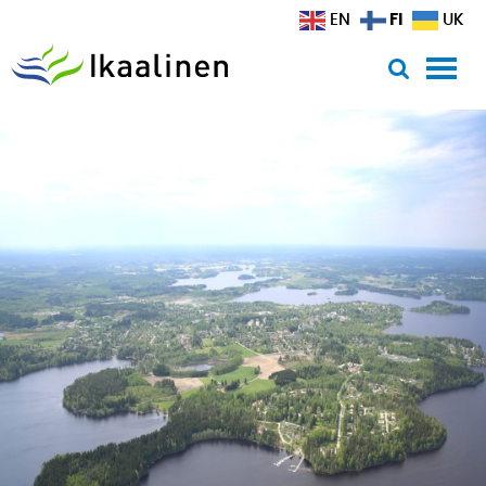
Siirry sisältöön
FI
EN
UK