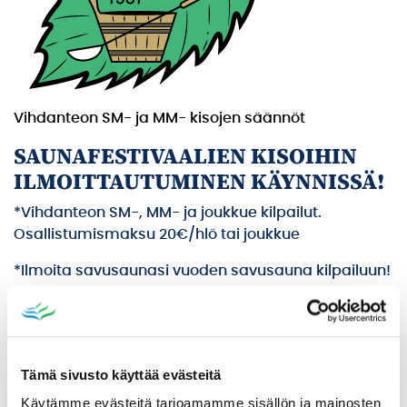
Vihdanteon SM- ja MM- kisojen säännöt
SAUNAFESTIVAALIEN KISOIHIN
ILMOITTAUTUMINEN KÄYNNISSÄ!
*Vihdanteon SM-, MM- ja joukkue kilpailut.
Osallistumismaksu 20€/hlö tai joukkue
*Ilmoita savusaunasi vuoden savusauna kilpailuun!
Omat sarjat yksityis- ja yrityssavusaunoille.
Osallistumismaksu 50€/100€
Ilmoittautumiset ja lisätiedot Pentti Hakala 050
5983933
Tämä sivusto käyttää evästeitä
Käytämme evästeitä tarjoamamme sisällön ja mainosten