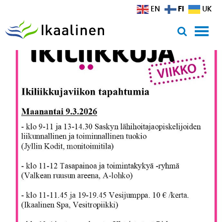
Siirry sisältöön
FI
EN
UK