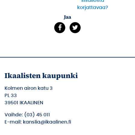
sisällöstä
korjattavaa?
Jaa
Ikaalisten kaupunki
Kolmen airon katu 3
PL 33
39501 IKAALINEN
Vaihde: (03) 45 011
E-mail: kanslia@ikaalinen.fi