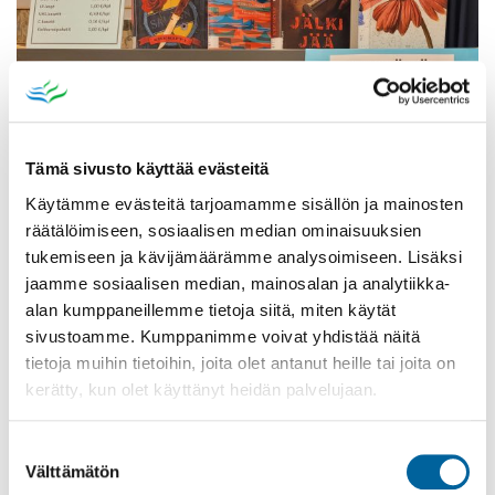
Tämä sivusto käyttää evästeitä
Käytämme evästeitä tarjoamamme sisällön ja mainosten
räätälöimiseen, sosiaalisen median ominaisuuksien
tukemiseen ja kävijämäärämme analysoimiseen. Lisäksi
jaamme sosiaalisen median, mainosalan ja analytiikka-
Poistomyynti kirjaston aukioloaikana
alan kumppaneillemme tietoja siitä, miten käytät
sivustoamme. Kumppanimme voivat yhdistää näitä
03.06.2026
-
31.08.2026
tietoja muihin tietoihin, joita olet antanut heille tai joita on
Poppelikatu 10
kerätty, kun olet käyttänyt heidän palvelujaan.
Lue lisää
Suostumuksen
Välttämätön
valinta