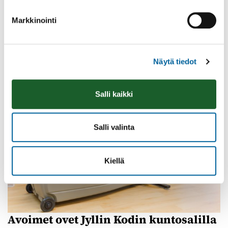
Olkkarilla
Markkinointi
10.08.2026 09:00
-
14:30
Olkkari
Lue lisää
Näytä tiedot
Salli kaikki
Salli valinta
Kiellä
Avoimet ovet Jyllin Kodin kuntosalilla