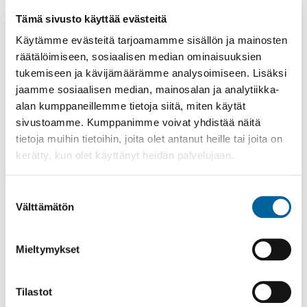
Tämä sivusto käyttää evästeitä
Poistomyynti kirjaston aukioloaikana
Käytämme evästeitä tarjoamamme sisällön ja mainosten
03.06.2026
-
31.08.2026
räätälöimiseen, sosiaalisen median ominaisuuksien
Poppelikatu 10
tukemiseen ja kävijämäärämme analysoimiseen. Lisäksi
Lue lisää
jaamme sosiaalisen median, mainosalan ja analytiikka-
alan kumppaneillemme tietoja siitä, miten käytät
sivustoamme. Kumppanimme voivat yhdistää näitä
tietoja muihin tietoihin, joita olet antanut heille tai joita on
kerätty, kun olet käyttänyt heidän palvelujaan.
Suostumuksen
Välttämätön
valinta
Mieltymykset
Tilastot
Ikaalisten Nykymarttojen puuropäivä