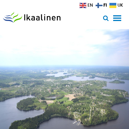
Siirry sisältöön
FI
EN
UK