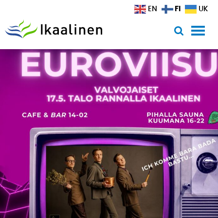
Siirry sisältöön
FI
EN
UK