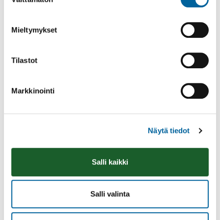
valinta
Mieltymykset
Tilastot
Markkinointi
Näytä tiedot
Ikaalisten Nykymarttojen puuropäivä
Olkkarilla
Salli kaikki
10.08.2026 09:00
-
14:30
Olkkari
Lue lisää
Salli valinta