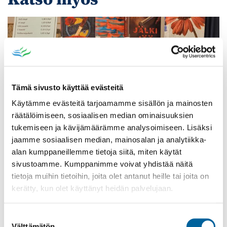
Tämä sivusto käyttää evästeitä
Käytämme evästeitä tarjoamamme sisällön ja mainosten
räätälöimiseen, sosiaalisen median ominaisuuksien
tukemiseen ja kävijämäärämme analysoimiseen. Lisäksi
jaamme sosiaalisen median, mainosalan ja analytiikka-
alan kumppaneillemme tietoja siitä, miten käytät
Poistomyynti kirjaston aukioloaikana
sivustoamme. Kumppanimme voivat yhdistää näitä
tietoja muihin tietoihin, joita olet antanut heille tai joita on
03.06.2026
-
31.08.2026
kerätty, kun olet käyttänyt heidän palvelujaan.
Poppelikatu 10
Lue lisää
Suostumuksen
Välttämätön