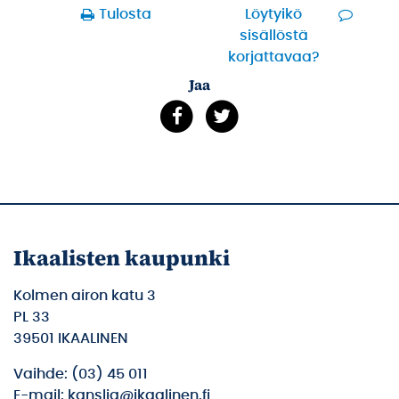
Tulosta
Löytyikö
sisällöstä
korjattavaa?
Jaa
Ikaalisten kaupunki
Kolmen airon katu 3
PL 33
39501 IKAALINEN
Vaihde: (03) 45 011
E-mail: kanslia@ikaalinen.fi