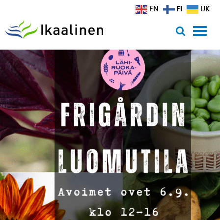
Siirry sisältöön
FI
EN
UK