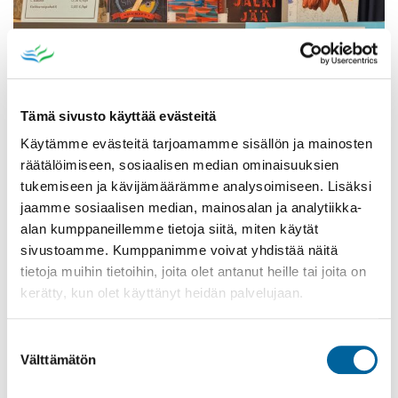
Tämä sivusto käyttää evästeitä
Käytämme evästeitä tarjoamamme sisällön ja mainosten
räätälöimiseen, sosiaalisen median ominaisuuksien
tukemiseen ja kävijämäärämme analysoimiseen. Lisäksi
jaamme sosiaalisen median, mainosalan ja analytiikka-
alan kumppaneillemme tietoja siitä, miten käytät
Poistomyynti kirjaston aukioloaikana
sivustoamme. Kumppanimme voivat yhdistää näitä
03.06.2026
-
31.08.2026
tietoja muihin tietoihin, joita olet antanut heille tai joita on
Poppelikatu 10
kerätty, kun olet käyttänyt heidän palvelujaan.
Lue lisää
Suostumuksen
Välttämätön
valinta