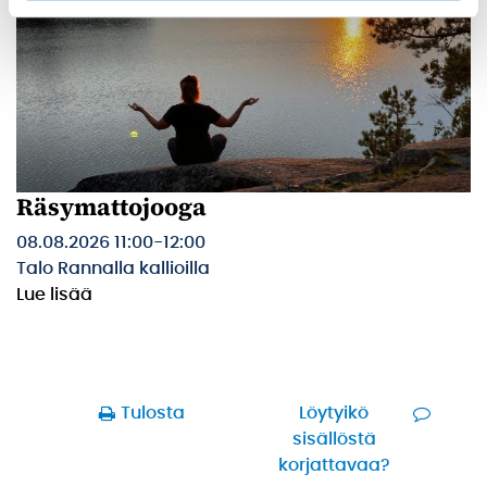
Räsymattojooga
08.08.2026 11:00
-
12:00
Talo Rannalla kallioilla
Lue lisää
Tulosta
Löytyikö
sisällöstä
korjattavaa?