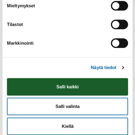
Mieltymykset
Tilastot
Markkinointi
Vatulanharjun Vestivaalit
Näytä tiedot
08.08.2026 10:00
-
16:00
Palinperäntie 1312
Salli kaikki
Lue lisää
Salli valinta
Kiellä