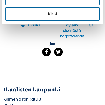
Kiellä
Tulosta
Löytyikö
sisällöstä
korjattavaa?
Jaa
Ikaalisten kaupunki
Kolmen airon katu 3
PL 33