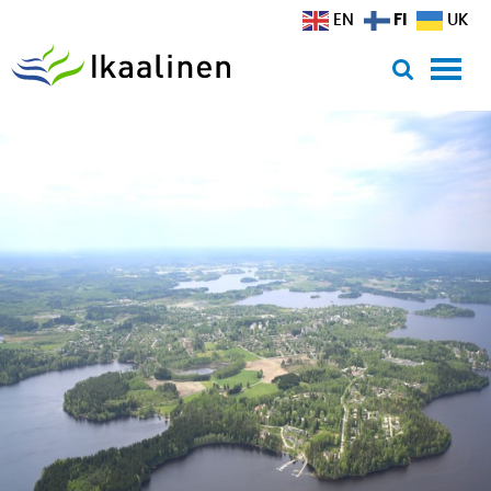
Siirry sisältöön
FI
EN
UK