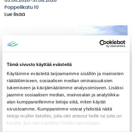
03.06.2026
-
31.08.2026
Poppelikatu 10
Lue lisää
Tämä sivusto käyttää evästeitä
Käytämme evästeitä tarjoamamme sisällön ja mainosten
räätälöimiseen, sosiaalisen median ominaisuuksien
tukemiseen ja kävijämäärämme analysoimiseen. Lisäksi
jaamme sosiaalisen median, mainosalan ja analytiikka-
alan kumppaneillemme tietoja siitä, miten käytät
sivustoamme. Kumppanimme voivat yhdistää näitä
Ikaalisten Nykymarttojen puuropäivä
tietoja muihin tietoihin, joita olet antanut heille tai joita on
Olkkarilla
kerätty, kun olet käyttänyt heidän palvelujaan.
10.08.2026 09:00
-
14:30