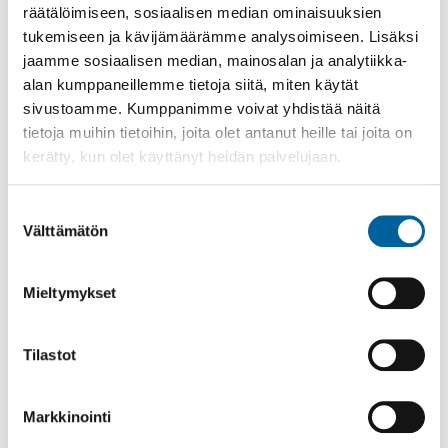
räätälöimiseen, sosiaalisen median ominaisuuksien
tukemiseen ja kävijämäärämme analysoimiseen. Lisäksi
jaamme sosiaalisen median, mainosalan ja analytiikka-
alan kumppaneillemme tietoja siitä, miten käytät
sivustoamme. Kumppanimme voivat yhdistää näitä
tietoja muihin tietoihin, joita olet antanut heille tai joita on
kerätty, kun olet käyttänyt heidän palvelujaan.
Suostumuksen
Välttämätön
valinta
Mieltymykset
lavatanssit
08.08.2026 19:00
-
23:30
Tilastot
Poltinkosken lava, Leppäsjärventie 285, Ikaalinen
Lue lisää
Markkinointi