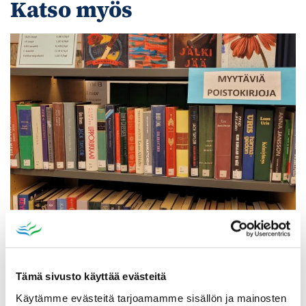
Katso myös
Poistomyynti kirjaston aukioloaikana
03.06.2026
-
31.08.2026
Poppelikatu 10
Tämä sivusto käyttää evästeitä
Lue lisää
Käytämme evästeitä tarjoamamme sisällön ja mainosten