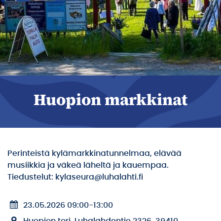
Huopion markkinat
Perinteistä kylämarkkinatunnelmaa, elävää
musiikkia ja väkeä läheltä ja kauempaa.
Tiedustelut: kylaseura@luhalahti.fi
23.05.2026 09:00
-
13:00