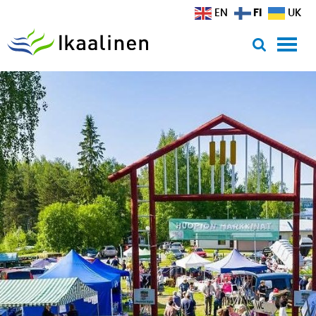
Siirry sisältöön
FI
EN
UK