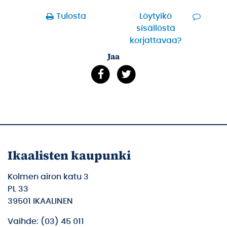
Tulosta
Löytyikö
sisällöstä
korjattavaa?
Jaa
Ikaalisten kaupunki
Kolmen airon katu 3
PL 33
39501 IKAALINEN
Vaihde: (03) 45 011