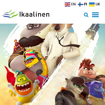
Siirry sisältöön
FI
EN
UK