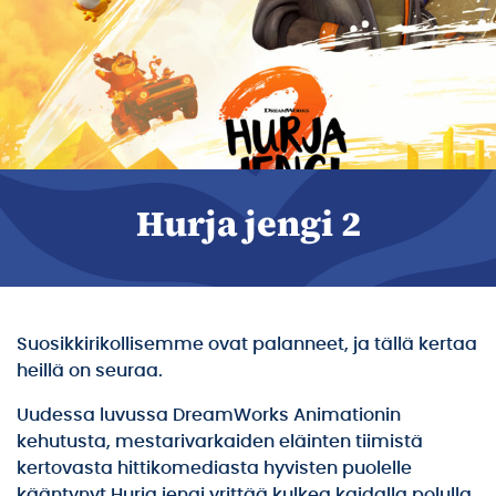
Hurja jengi 2
Suosikkirikollisemme ovat palanneet, ja tällä kertaa
heillä on seuraa.
Uudessa luvussa DreamWorks Animationin
kehutusta, mestarivarkaiden eläinten tiimistä
kertovasta hittikomediasta hyvisten puolelle
kääntynyt Hurja jengi yrittää kulkea kaidalla polulla.