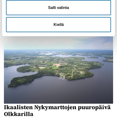
lavatanssit
Salli valinta
08.08.2026 19:00
-
23:30
Poltinkosken lava, Leppäsjärventie 285, Ikaalinen
Lue lisää
Kiellä
Ikaalisten Nykymarttojen puuropäivä
Olkkarilla