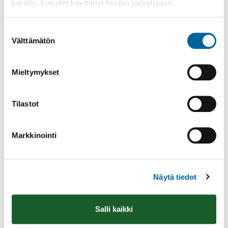
kerätty, kun olet käyttänyt heidän palvelujaan.
Poistomyynti kirjaston aukioloaikana
Suostumuksen
03.06.2026
-
31.08.2026
Välttämätön
valinta
Poppelikatu 10
Lue lisää
Mieltymykset
Tilastot
Markkinointi
Näytä tiedot
Salli kaikki