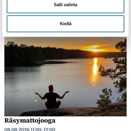
Vatulanharjun Vestivaalit
Salli valinta
08.08.2026 10:00
-
16:00
Palinperäntie 1312
Kiellä
Lue lisää
Räsymattojooga
08.08.2026 11:00
-
12:00