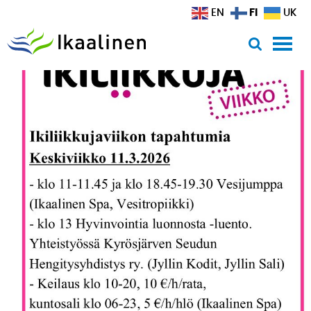
Siirry sisältöön
FI
EN
UK