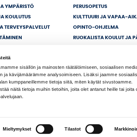
JA YMPÄRISTÖ
PERUSOPETUS
JA KOULUTUS
KULTTUURI JA VAPAA-AI
JA TERVEYSPALVELUT
OPINTO-OHJELMA
TTÄMINEN
RUOKALISTA KOULUT JA 
JA VAPAA-AIKA
teitä
A HALLINTO
mamme sisällön ja mainosten räätälöimiseen, sosiaalisen medi
n ja kävijämäärämme analysoimiseen. Lisäksi jaamme sosiaali
alan kumppaneillemme tietoja siitä, miten käytät sivustoamme.
näitä tietoja muihin tietoihin, joita olet antanut heille tai joita 
palvelujaan.
Mieltymykset
Tilastot
Markkinoin