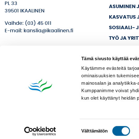
PL 33
ASUMINEN 
39501 IKAALINEN
KASVATUS 
Vaihde: (03) 45 011
SOSIAALI- 
E-mail: kanslia@ikaalinen.fi
TYÖ JA YRI
KULTTUURI 
Tämä sivusto käyttää eväs
KAUPUNKI J
Käytämme evästeitä tarjoa
ominaisuuksien tukemisee
mainosalan ja analytiikka-
Kumppanimme voivat yhdistää 
kun olet käyttänyt heidän 
Suostumuksen
Välttämätön
valinta