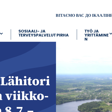
ВІТАЄМО ВАС ДО ІКААЛІН
SOSIAALI- JA
TYÖ JA
TERVEYSPALVELUT PIRHA
YRITTÄMINE
N
 Lähitori
 viikko-
 8.7.–