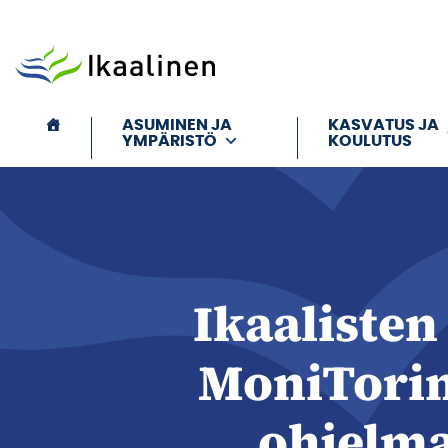
Siirry sisältöön
ASUMINEN JA
KASVATUS JA
YMPÄRISTÖ
KOULUTUS
Ikaalisten
MoniTorin
ohjelma