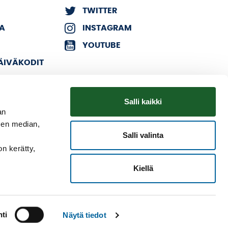
TWITTER
KA
INSTAGRAM
YOUTUBE
PÄIVÄKODIT
Salli kaikki
an
sen median,
Salli valinta
on kerätty,
Kiellä
ti
Näytä tiedot