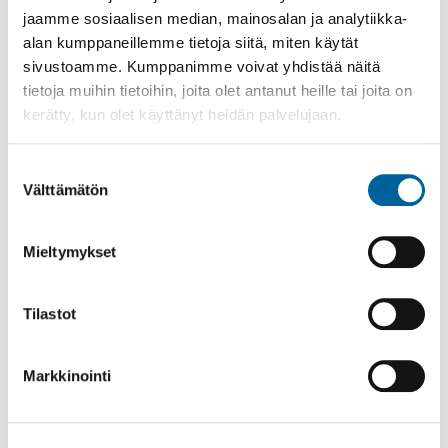
jaamme sosiaalisen median, mainosalan ja analytiikka-
alan kumppaneillemme tietoja siitä, miten käytät
sivustoamme. Kumppanimme voivat yhdistää näitä
tietoja muihin tietoihin, joita olet antanut heille tai joita on
kerätty, kun olet käyttänyt heidän palvelujaan.
Suostumuksen
Välttämätön
valinta
Mieltymykset
Poistomyynti kirjaston aukioloaikana
Tilastot
03.06.2026
-
31.08.2026
Poppelikatu 10
Lue lisää
Markkinointi