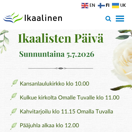
Siirry sisältöön
FI
EN
UK