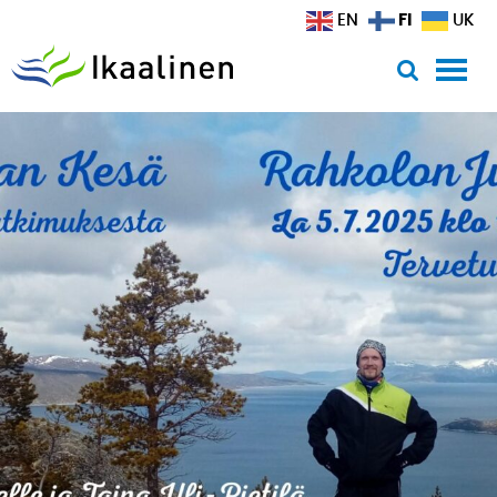
Siirry sisältöön
FI
EN
UK