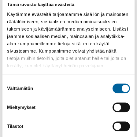
Tämä sivusto käyttää evästeitä
Poistomyynti kirjaston aukioloaikana
Käytämme evästeitä tarjoamamme sisällön ja mainosten
03.06.2026
-
31.08.2026
räätälöimiseen, sosiaalisen median ominaisuuksien
Poppelikatu 10
tukemiseen ja kävijämäärämme analysoimiseen. Lisäksi
Lue lisää
jaamme sosiaalisen median, mainosalan ja analytiikka-
alan kumppaneillemme tietoja siitä, miten käytät
sivustoamme. Kumppanimme voivat yhdistää näitä
tietoja muihin tietoihin, joita olet antanut heille tai joita on
kerätty, kun olet käyttänyt heidän palvelujaan.
Suostumuksen
Välttämätön
valinta
Mieltymykset
Tilastot
Vatulanharjun Vestivaalit