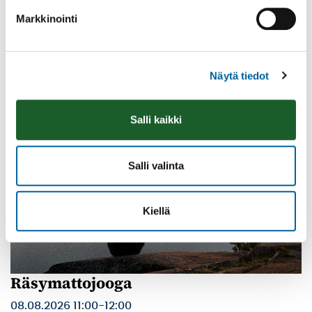
Markkinointi
08.08.2026 10:00
-
16:00
Palinperäntie 1312
Lue lisää
Näytä tiedot
Salli kaikki
Salli valinta
Kiellä
Räsymattojooga
08.08.2026 11:00
-
12:00