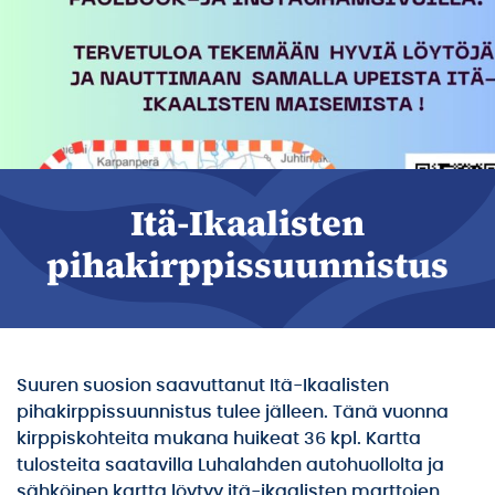
Itä-Ikaalisten
pihakirppissuunnistus
Suuren suosion saavuttanut Itä-Ikaalisten
pihakirppissuunnistus tulee jälleen. Tänä vuonna
kirppiskohteita mukana huikeat 36 kpl. Kartta
tulosteita saatavilla Luhalahden autohuollolta ja
sähköinen kartta löytyy itä-ikaalisten marttojen