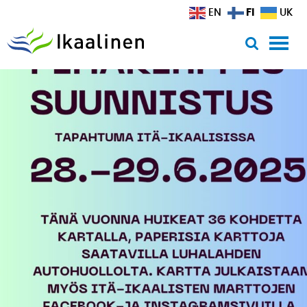
Siirry sisältöön
FI
EN
UK