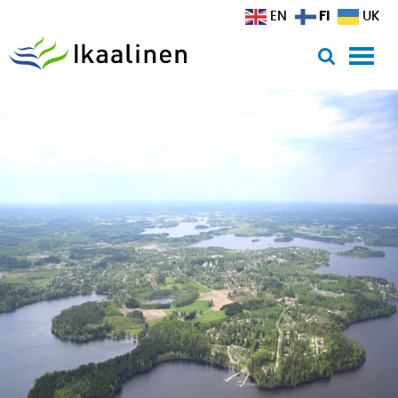
Siirry sisältöön
FI
EN
UK