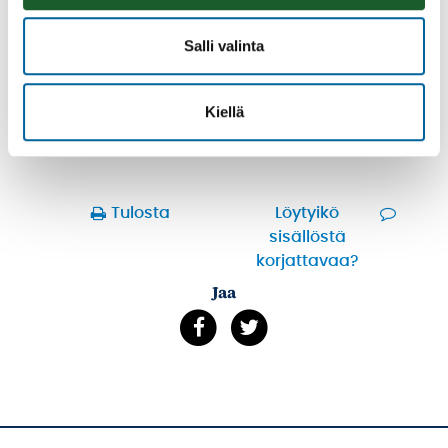
Räsymattojooga
Salli valinta
08.08.2026 11:00
-
12:00
Talo Rannalla kallioilla
Lue lisää
Kiellä
Tulosta
Löytyikö
sisällöstä
korjattavaa?
Jaa