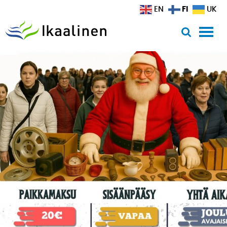
Siirry sisältöön
FI
EN
UK