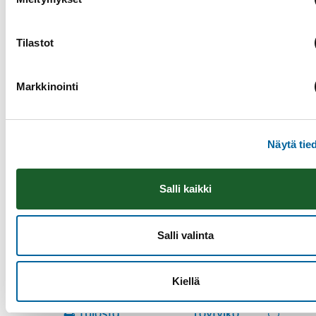
Tilastot
Markkinointi
Näytä tie
Kesän Tähtitanssit
Salli kaikki
12.08.2026
Ikaalinen Spa & Resort, Huvilatie 2
Salli valinta
Lue lisää
Kiellä
Tulosta
Löytyikö