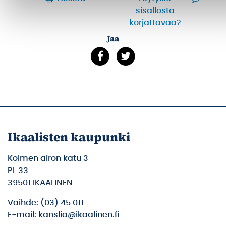
sisällöstä
korjattavaa?
Jaa
Ikaalisten kaupunki
Kolmen airon katu 3
PL 33
39501 IKAALINEN
Vaihde: (03) 45 011
E-mail: kanslia@ikaalinen.fi