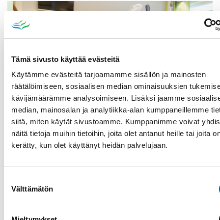
Tämä sivusto käyttää evästeitä
Käytämme evästeitä tarjoamamme sisällön ja mainosten
räätälöimiseen, sosiaalisen median ominaisuuksien tukemise
kävijämäärämme analysoimiseen. Lisäksi jaamme sosiaalis
median, mainosalan ja analytiikka-alan kumppaneillemme tie
siitä, miten käytät sivustoamme. Kumppanimme voivat yhdis
näitä tietoja muihin tietoihin, joita olet antanut heille tai joita o
Avoimet ovet Jyllin Kodin kuntosalilla
kerätty, kun olet käyttänyt heidän palvelujaan.
11.08.2026 14:30
-
16:30
Jyllin Kodit
Suostumuksen
Lue lisää
Välttämätön
valinta
Mieltymykset