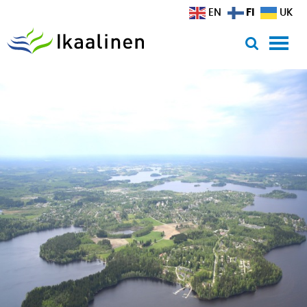
Siirry sisältöön
FI
EN
UK