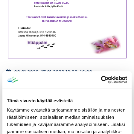
08.01.2020
-
17.01.2020 10:00
-
16:00
Jyllin Säätiö, Jyllinkatu 3, Ikaalinen
Tämä sivusto käyttää evästeitä
Katso myös
Käytämme evästeitä tarjoamamme sisällön ja mainosten
räätälöimiseen, sosiaalisen median ominaisuuksien
tukemiseen ja kävijämäärämme analysoimiseen. Lisäksi
jaamme sosiaalisen median, mainosalan ja analytiikka-