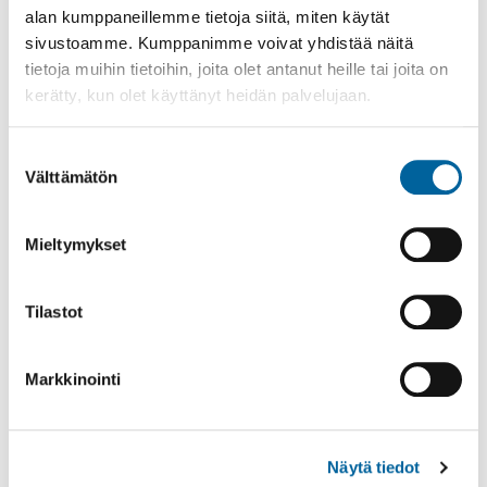
alan kumppaneillemme tietoja siitä, miten käytät
sivustoamme. Kumppanimme voivat yhdistää näitä
tietoja muihin tietoihin, joita olet antanut heille tai joita on
kerätty, kun olet käyttänyt heidän palvelujaan.
Suostumuksen
Välttämätön
valinta
Poistomyynti kirjaston aukioloaikana
Mieltymykset
03.06.2026
-
31.08.2026
Tilastot
Poppelikatu 10
Lue lisää
Markkinointi
Näytä tiedot