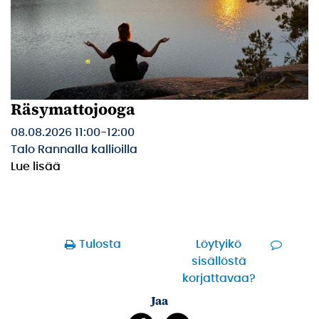
Räsymattojooga
08.08.2026 11:00
-
12:00
Talo Rannalla kallioilla
Lue lisää
Tulosta
Löytyikö
sisällöstä
korjattavaa?
Jaa