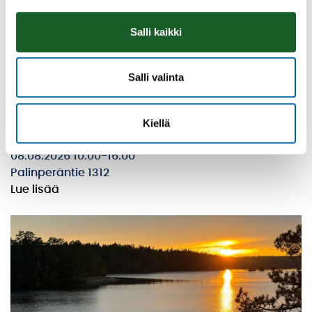
Salli kaikki
Salli valinta
Kiellä
Vatulanharjun Vestivaalit
08.08.2026 10:00
-
16:00
Palinperäntie 1312
Lue lisää