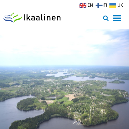
Siirry sisältöön
FI
EN
UK