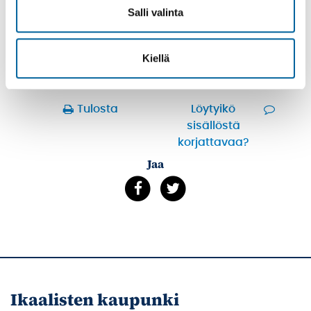
Salli valinta
Talo Rannalla kallioilla
Lue lisää
Kiellä
Tulosta
Löytyikö
sisällöstä
korjattavaa?
Jaa
Ikaalisten kaupunki