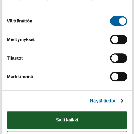
Vatulanharjun Vestivaalit
08.08.2026 10:00
-
16:00
Suostumuksen
Palinperäntie 1312
Välttämätön
valinta
Lue lisää
Mieltymykset
Tilastot
Markkinointi
Näytä tiedot
Salli kaikki
Räsymattojooga
08.08.2026 11:00
-
12:00