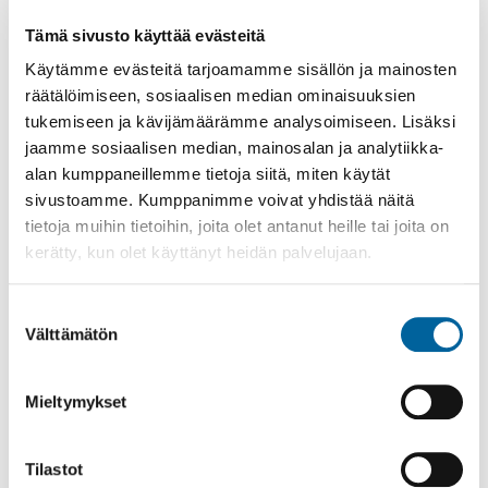
Tämä sivusto käyttää evästeitä
Poistomyynti kirjaston aukioloaikana
Käytämme evästeitä tarjoamamme sisällön ja mainosten
räätälöimiseen, sosiaalisen median ominaisuuksien
03.06.2026
-
31.08.2026
tukemiseen ja kävijämäärämme analysoimiseen. Lisäksi
Poppelikatu 10
jaamme sosiaalisen median, mainosalan ja analytiikka-
Lue lisää
alan kumppaneillemme tietoja siitä, miten käytät
sivustoamme. Kumppanimme voivat yhdistää näitä
tietoja muihin tietoihin, joita olet antanut heille tai joita on
kerätty, kun olet käyttänyt heidän palvelujaan.
Suostumuksen
Välttämätön
valinta
Mieltymykset
Tilastot