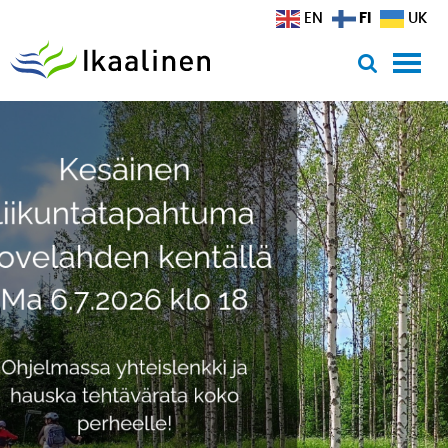
Siirry sisältöön
FI
EN
UK