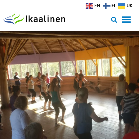
Siirry sisältöön
FI
EN
UK