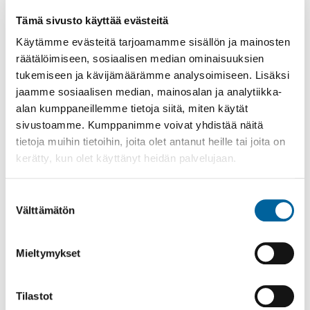
Tämä sivusto käyttää evästeitä
Poistomyynti kirjaston aukioloaikana
Käytämme evästeitä tarjoamamme sisällön ja mainosten
räätälöimiseen, sosiaalisen median ominaisuuksien
03.06.2026
-
31.08.2026
tukemiseen ja kävijämäärämme analysoimiseen. Lisäksi
Poppelikatu 10
jaamme sosiaalisen median, mainosalan ja analytiikka-
Lue lisää
alan kumppaneillemme tietoja siitä, miten käytät
sivustoamme. Kumppanimme voivat yhdistää näitä
tietoja muihin tietoihin, joita olet antanut heille tai joita on
kerätty, kun olet käyttänyt heidän palvelujaan.
Suostumuksen
Välttämätön
valinta
Mieltymykset
Tilastot