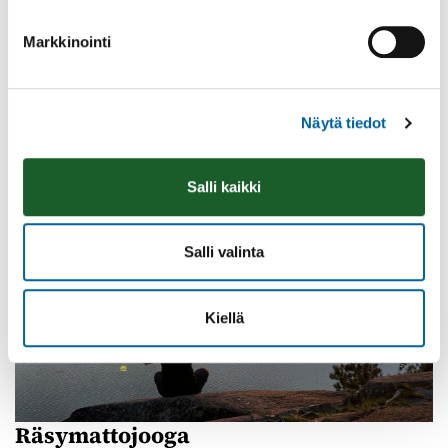
Vatulanharjun Vestivaalit
Markkinointi
08.08.2026 10:00
-
16:00
Palinperäntie 1312
Lue lisää
Näytä tiedot
Salli kaikki
Salli valinta
Kiellä
Räsymattojooga