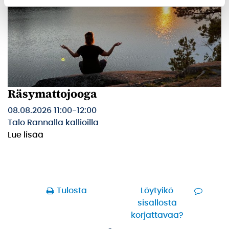
Räsymattojooga
08.08.2026 11:00
-
12:00
Talo Rannalla kallioilla
Lue lisää
Tulosta
Löytyikö
sisällöstä
korjattavaa?