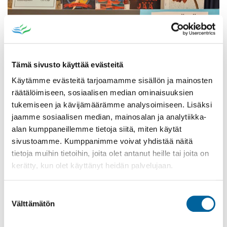
Tämä sivusto käyttää evästeitä
Käytämme evästeitä tarjoamamme sisällön ja mainosten
räätälöimiseen, sosiaalisen median ominaisuuksien
tukemiseen ja kävijämäärämme analysoimiseen. Lisäksi
jaamme sosiaalisen median, mainosalan ja analytiikka-
Poistomyynti kirjaston aukioloaikana
alan kumppaneillemme tietoja siitä, miten käytät
sivustoamme. Kumppanimme voivat yhdistää näitä
03.06.2026
-
31.08.2026
tietoja muihin tietoihin, joita olet antanut heille tai joita on
Poppelikatu 10
kerätty, kun olet käyttänyt heidän palvelujaan.
Lue lisää
Suostumuksen
Välttämätön
valinta