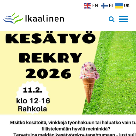
Siirry sisältöön
FI
EN
UK