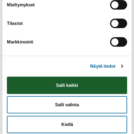
Mieltymykset
Tilastot
Markkinointi
Vatulanharjun Vestivaalit
Näytä tiedot
08.08.2026 10:00
-
16:00
Palinperäntie 1312
Salli kaikki
Lue lisää
Salli valinta
Kiellä