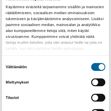
Käytämme evästeitä tarjoamamme sisällön ja mainosten
03.06.2026
-
31.08.2026
räätälöimiseen, sosiaalisen median ominaisuuksien
Poppelikatu 10
tukemiseen ja kävijämäärämme analysoimiseen. Lisäksi
Lue lisää
jaamme sosiaalisen median, mainosalan ja analytiikka-
alan kumppaneillemme tietoja siitä, miten käytät
sivustoamme. Kumppanimme voivat yhdistää näitä
tietoja muihin tietoihin, joita olet antanut heille tai joita on
kerätty, kun olet käyttänyt heidän palvelujaan.
Suostumuksen
Välttämätön
valinta
Mieltymykset
Tilastot
Vatulanharjun Vestivaalit
08.08.2026 10:00
-
16:00