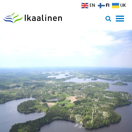
Siirry sisältöön
FI
EN
UK