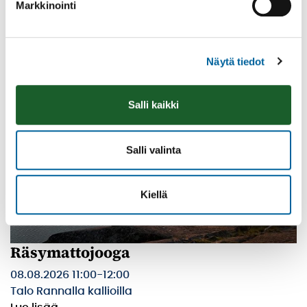
Markkinointi
Palinperäntie 1312
Lue lisää
Näytä tiedot
Salli kaikki
Salli valinta
Kiellä
Räsymattojooga
08.08.2026 11:00
-
12:00
Talo Rannalla kallioilla