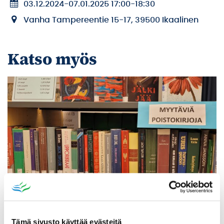
03.12.2024
-
07.01.2025 17:00
-
18:30
Vanha Tampereentie 15-17, 39500 Ikaalinen
Katso myös
Poistomyynti kirjaston aukioloaikana
Tämä sivusto käyttää evästeitä