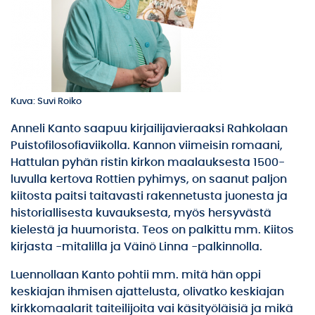
Kuva: Suvi Roiko
Anneli Kanto
saapuu kirjailijavieraaksi Rahkolaan
Puistofilosofiaviikolla. Kannon viimeisin romaani,
Hattulan pyhän ristin kirkon maalauksesta 1500-
luvulla kertova Rottien pyhimys, on saanut paljon
kiitosta paitsi taitavasti rakennetusta juonesta ja
historiallisesta kuvauksesta, myös hersyvästä
kielestä ja huumorista. Teos on palkittu mm. Kiitos
kirjasta -mitalilla ja Väinö Linna -palkinnolla.
Luennollaan Kanto pohtii mm. mitä hän oppi
keskiajan ihmisen ajattelusta, olivatko keskiajan
kirkkomaalarit taiteilijoita vai käsityöläisiä ja mikä