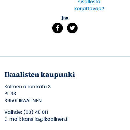
sisällöstä
korjattavaa?
Jaa
Ikaalisten kaupunki
Kolmen airon katu 3
PL 33
39501 IKAALINEN
Vaihde: (03) 45 011
E-mail: kanslia@ikaalinen.fi