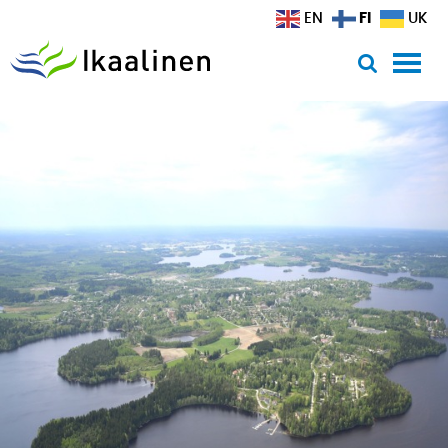
Siirry sisältöön
FI
EN
UK