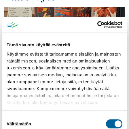
Tämä sivusto käyttää evästeitä
Käytämme evästeitä tarjoamamme sisällön ja mainosten
räätälöimiseen, sosiaalisen median ominaisuuksien
tukemiseen ja kävijämäärämme analysoimiseen. Lisäksi
jaamme sosiaalisen median, mainosalan ja analytiikka-
alan kumppaneillemme tietoja siitä, miten käytät
sivustoamme. Kumppanimme voivat yhdistää näitä
Poistomyynti kirjaston aukioloaikana
tietoja muihin tietoihin, joita olet antanut heille tai joita on
03.06.2026
-
31.08.2026
kerätty, kun olet käyttänyt heidän palvelujaan.
Poppelikatu 10
Lue lisää
Suostumuksen
Välttämätön
valinta