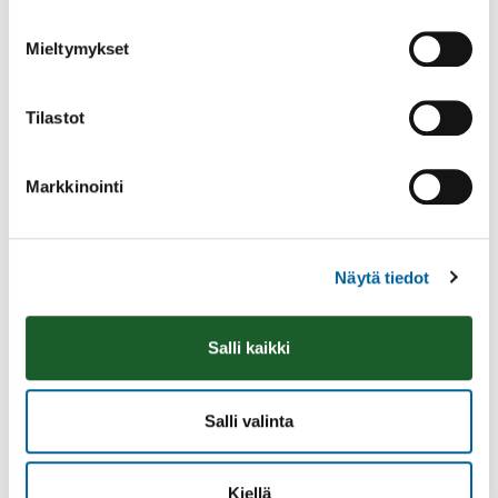
Mieltymykset
Tilastot
Markkinointi
Näytä tiedot
Vatulanharjun Vestivaalit
08.08.2026 10:00
-
16:00
Salli kaikki
Palinperäntie 1312
Lue lisää
Salli valinta
Kiellä